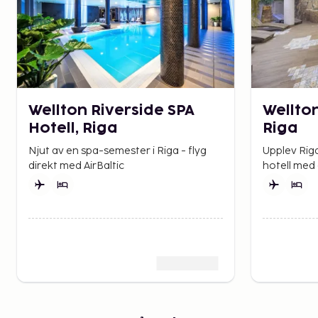
Wellton Riverside SPA
Wellton
Hotell, Riga
Riga
Njut av en spa-semester i Riga - flyg
Upplev Rig
direkt med AirBaltic
hotell med 