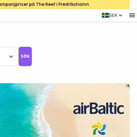
Kampanjpriser på The Reef i Fredrikshamn
SEK
Sök