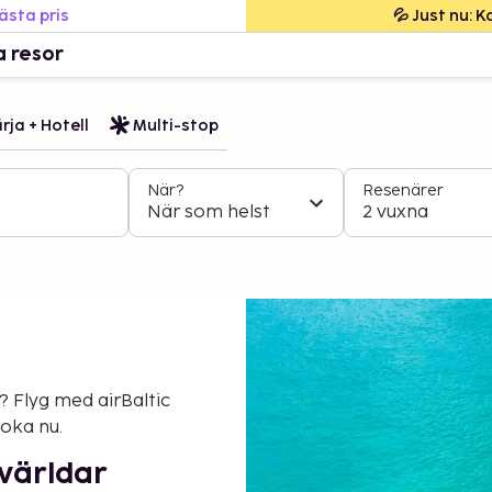
bästa pris
💦 Just nu: 
a resor
rja + Hotell
Multi-stop
När?
Resenärer
När som helst
2 vuxna
 Flyg med airBaltic
boka nu.
 världar