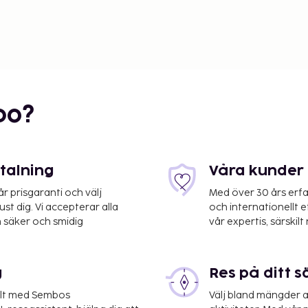
bo?
etalning
Våra kunder 
 prisgaranti och välj
Med över 30 års erfa
st dig. Vi accepterar alla
och internationellt 
 säker och smidig
vår expertis, särskilt 
g
Res på ditt s
elt med Sembos
Välj bland mängder a