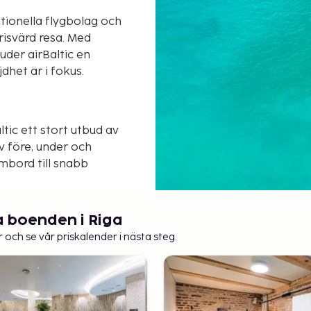
tionella flygbolag och
risvärd resa. Med
uder airBaltic en
dhet är i fokus.
ltic ett stort utbud av
ov före, under och
mbord till snabb
dig möjlighet att
lygtur.
ra boenden i Riga
kum och Europa
r och se vår priskalender i nästa steg.
och resten av Europa.
rBaltic ett säkert och
 airBaltic gör resan