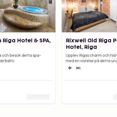
 Riga Hotel & SPA,
Rixwell Old Riga 
Hotel, Riga
a och besök detta spa-
Upplev Rigas charm och hist
airBaltic
med en vistelse på detta u
hotell. Flyg med airBaltic.