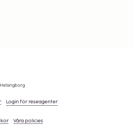
 Helsingborg
r
Login för reseagenter
ckor
Våra policies