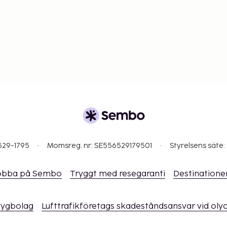
529-1795
Momsreg. nr: SE556529179501
Styrelsens säte:
obba på Sembo
Tryggt med resegaranti
Destinatione
flygbolag
Lufttrafikföretags skadeståndsansvar vid oly