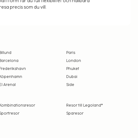
lattform får du full flexibilitet och hållbara
resa precis som du vill.
Billund
Paris
Barcelona
London
Frederikshavn
Phuket
Köpenhamn
Dubai
El Arenal
Side
Kombinationsresor
Resor till Legoland®
Sportresor
Sparesor