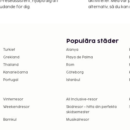
-reseassistent, hjälpa dig att
aktiviteter. Med vår p
judande för dig.
alternativ, så du kan 
Populära städer
Turkiet
Alanya
Grekland
Playa de Palma
Thailand
Rom
Kanarieöarna
Göteborg
Portugal
Istanbul
Vinterresor
All Inclusive-resor
Weekendresor
Skidresor – hitta din perfekta
skidsemester
Barnkul
Musikalresor