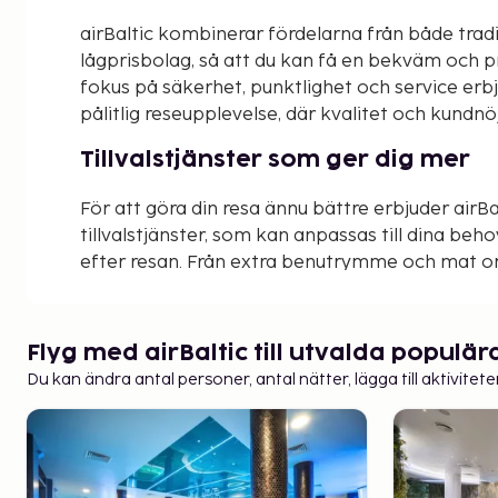
airBaltic kombinerar fördelarna från både tradi
lågprisbolag, så att du kan få en bekväm och p
fokus på säkerhet, punktlighet och service erbj
pålitlig reseupplevelse, där kvalitet och kundnöj
Tillvalstjänster som ger dig mer
För att göra din resa ännu bättre erbjuder airBa
tillvalstjänster, som kan anpassas till dina beh
efter resan. Från extra benutrymme och mat o
incheckning och loungeåtkomst - airBaltic ger 
skräddarsy din resa och få ut det mesta av din f
Flyg med airBaltic till utvalda populä
Komfort och flexibilitet till Balti
Du kan ändra antal personer, antal nätter, lägga till aktivitete
Med airBaltic kan du enkelt utforska Baltikum 
Oavsett om du reser privat eller i affärer, är ai
bekvämt val. Boka din nästa resa och upplev hur
till en del av äventyret!