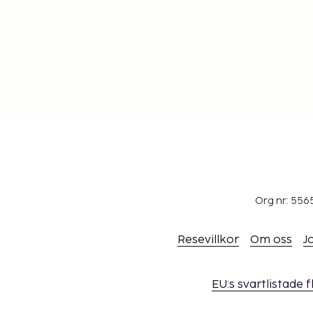
Org nr: 556
Resevillkor
Om oss
J
EU:s svartlistade 