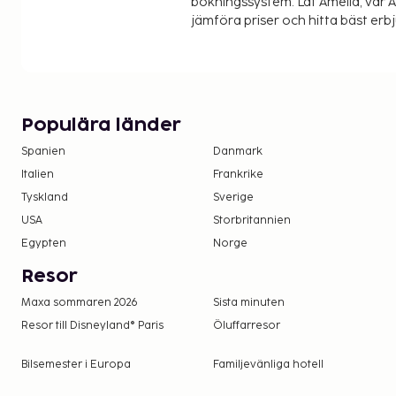
bokningssystem. Låt Amelia, vår AI
jämföra priser och hitta bäst erb
Populära länder
Spanien
Danmark
Italien
Frankrike
Tyskland
Sverige
USA
Storbritannien
Egypten
Norge
Resor
Maxa sommaren 2026
Sista minuten
Resor till Disneyland® Paris
Öluffarresor
Bilsemester i Europa
Familjevänliga hotell