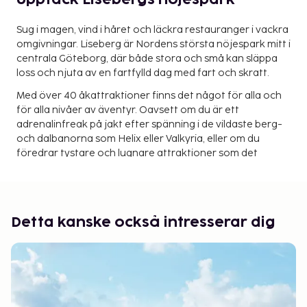
Upptäck Lisebergs nöjespark
Sug i magen, vind i håret och läckra restauranger i vackra
omgivningar. Liseberg är Nordens största nöjespark mitt i
centrala Göteborg, där både stora och små kan släppa
loss och njuta av en fartfylld dag med fart och skratt.
Med över 40 åkattraktioner finns det något för alla och
för alla nivåer av äventyr. Oavsett om du är ett
adrenalinfreak på jakt efter spänning i de vildaste berg-
och dalbanorna som Helix eller Valkyria, eller om du
föredrar tystare och lugnare attraktioner som det
ikoniska pariserhjulet eller den pittoreska
trädgårdståget, kommer Liseberg garanterat att få ditt
Men Liseberg är inte bara åkattraktioner - det är också
hjärta att bulta av glädje.
en destination för kultur och underhållning. Från livliga
föreställningar och konserter på utomhusscenerna till
Detta kanske också intresserar dig
spännande evenemang och festivaler under hela året
finns det alltid något nytt och spännande att göra.
Och när hungern slår till kan du skämma bort dina
smaklökar med en mängd läckra matställen och kaféer
som erbjuder allt från traditionella svenska rätter till