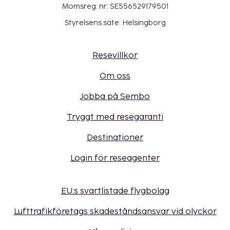
Momsreg. nr: SE556529179501
Styrelsens säte: Helsingborg
Resevillkor
Om oss
Jobba på Sembo
Tryggt med resegaranti
Destinationer
Login för reseagenter
EU:s svartlistade flygbolag
Lufttrafikföretags skadeståndsansvar vid olyckor