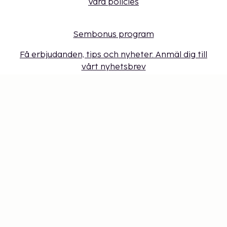
Våra policies
Sembonus program
Få erbjudanden, tips och nyheter. Anmäl dig till
vårt nyhetsbrev
Presentkort
Cookie-inställningar
Missa inget – få de senaste
uppdateringarna
Håll dig uppdaterad med det senaste från oss! Få
reseinspiration, tips och tillgång till exklusiva
erbjudanden.