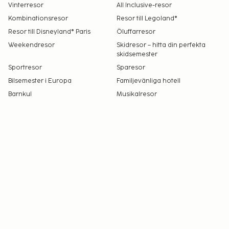
Vinterresor
All Inclusive-resor
Kombinationsresor
Resor till Legoland®
Resor till Disneyland® Paris
Öluffarresor
Weekendresor
Skidresor – hitta din perfekta
skidsemester
Sportresor
Sparesor
Bilsemester i Europa
Familjevänliga hotell
Barnkul
Musikalresor