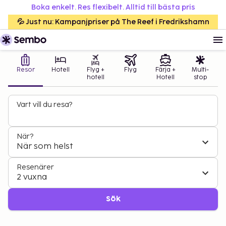
Boka enkelt. Res flexibelt. Alltid till bästa pris
💦 Just nu: Kampanjpriser på The Reef i Fredrikshamn
Resor
Hotell
Flyg +
Flyg
Färja +
Multi-
hotell
Hotell
stop
Vart vill du resa?
När?
När som helst
Resenärer
2 vuxna
Sök