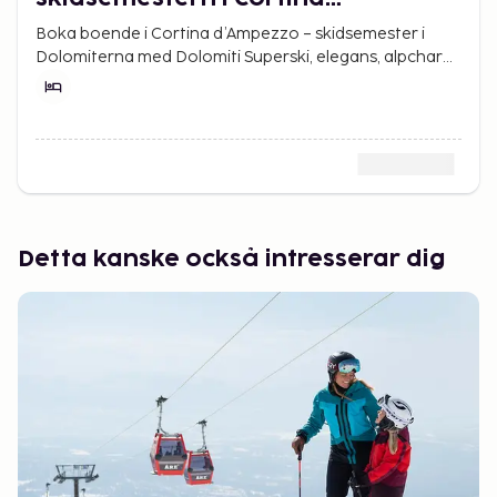
d’Ampezzo
Boka boende i Cortina d’Ampezzo – skidsemester i
Dolomiterna med Dolomiti Superski, elegans, alpcharm
och oförglömlig skidåkning.
Detta kanske också intresserar dig