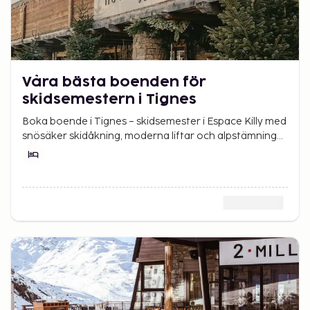
Våra bästa boenden för
skidsemestern i Tignes
Boka boende i Tignes – skidsemester i Espace Killy med
snösäker skidåkning, moderna liftar och alpstämning
på hög höjd i hjärtat av Alperna.