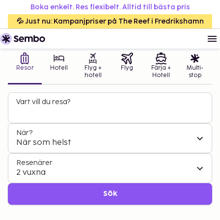
Boka enkelt. Res flexibelt. Alltid till bästa pris
💦 Just nu: Kampanjpriser på The Reef i Fredrikshamn
Resor
Hotell
Flyg +
Flyg
Färja +
Multi-
hotell
Hotell
stop
Vart vill du resa?
När?
När som helst
Resenärer
2 vuxna
Sök