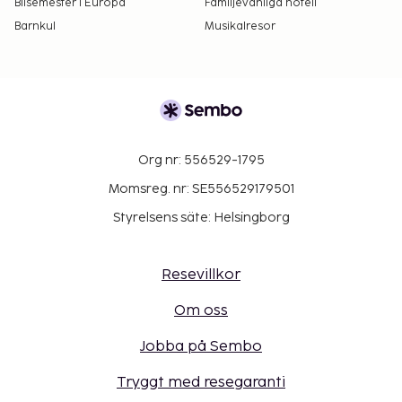
Bilsemester i Europa
Familjevänliga hotell
Barnkul
Musikalresor
Org nr: 556529-1795
Momsreg. nr: SE556529179501
Styrelsens säte: Helsingborg
Resevillkor
Om oss
Jobba på Sembo
Tryggt med resegaranti