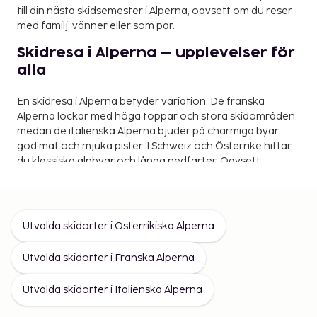
till din nästa skidsemester i Alperna, oavsett om du reser
med familj, vänner eller som par.
Skidresa i Alperna – upplevelser för
alla
En skidresa i Alperna betyder variation. De franska
Alperna lockar med höga toppar och stora skidområden,
medan de italienska Alperna bjuder på charmiga byar,
god mat och mjuka pister. I Schweiz och Österrike hittar
du klassiska alpbyar och långa nedfarter. Oavsett
destination väntar vacker natur, härlig stämning och
skidåkning i världsklass.
Skidresa till Alperna med familj
Utvalda skidorter i Österrikiska Alperna
Att åka på skidresa till Alperna som familj är både enkelt
och roligt. Det finns många barnvänliga skidorter i
Utvalda skidorter i Franska Alperna
Alperna, med lugna backar, nybörjarområden och
aktiviteter som gör resan minnesvärd för både stora och
Utvalda skidorter i Italienska Alperna
små. Här kan barnen ta sina första svängar medan de
vuxna njuter av skön skidåkning och alpmiljö.