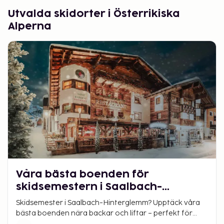
Resa till Alperna i vinter
Utvalda skidorter i Österrikiska
Alperna
Vill du boka din vinterresa? Att boka skidresor till Alperna
är enkelt – välj den ort och det boende som passar bäst
för ditt sällskap. Så varför inte planera din resa till Alperna
i vinter och se fram emot snö, skidåkning och alpkänsla
på riktigt?
Våra bästa boenden för
skidsemestern i Saalbach-
Hinterglemm
Skidsemester i Saalbach-Hinterglemm? Upptäck våra
bästa boenden nära backar och liftar – perfekt för
både familjer och vänner.