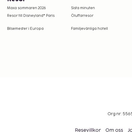
Maxa sommaren 2026
Sista minuten
Resor till Disneyland® Paris
Öluffarresor
Bilsemester i Europa
Familjevänliga hotell
Org nr: 556
Resevillkor
Om oss
J