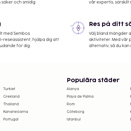
 säker och smidig
vår expertis, särskilt 
g
Res på ditt s
elt med Sembos
Välj bland mängder a
-reseassistent, hjälpa dig att
aktiviteter. Med vår p
judande för dig.
alternativ, så du kan 
Populära städer
Turkiet
Alanya
Grekland
Playa de Palma
Thailand
Rom
Kanarieöarna
Göteborg
Portugal
Istanbul