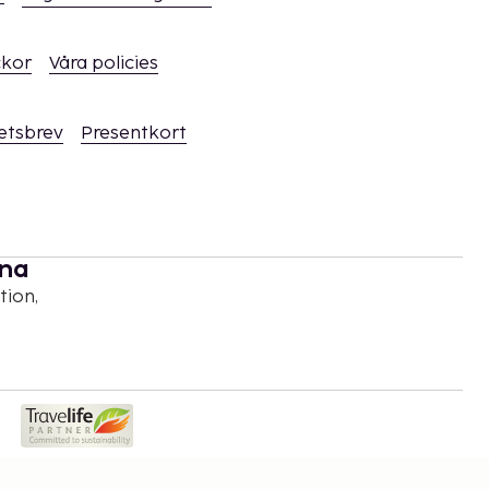
ckor
Våra policies
hetsbrev
Presentkort
rna
tion,