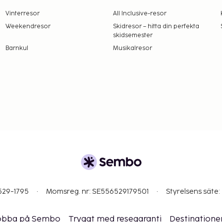
Vinterresor
All Inclusive-resor
Weekendresor
Skidresor – hitta din perfekta
skidsemester
Barnkul
Musikalresor
529-1795
Momsreg. nr: SE556529179501
Styrelsens säte:
obba på Sembo
Tryggt med resegaranti
Destinatione