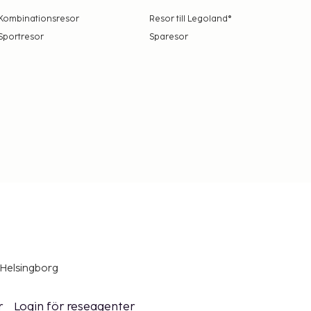
Kombinationsresor
Resor till Legoland®
Sportresor
Sparesor
 Helsingborg
r
Login för reseagenter