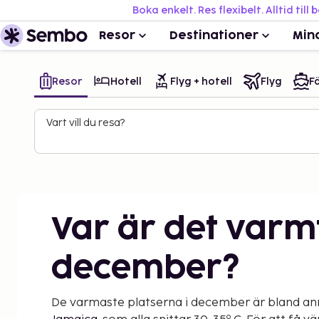
Boka enkelt. Res flexibelt. Alltid till 
Resor
Destinationer
Min
Resor
Hotell
Flyg + hotell
Flyg
Fä
Vart vill du resa?
Var är det varmt
december?
De varmaste platserna i december är bland a