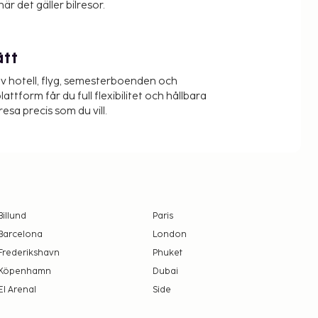
när det gäller bilresor.
ätt
v hotell, flyg, semesterboenden och
lattform får du full flexibilitet och hållbara
resa precis som du vill.
Billund
Paris
Barcelona
London
Frederikshavn
Phuket
Köpenhamn
Dubai
El Arenal
Side