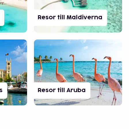
Resor till Maldiverna
s
Resor till Aruba