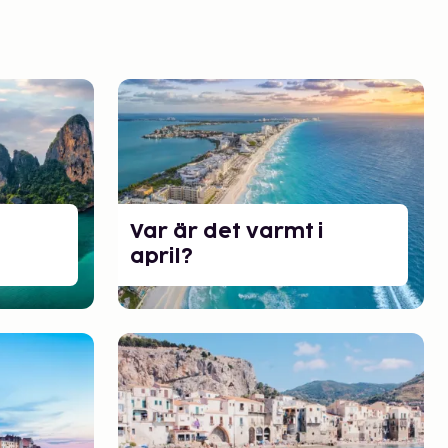
Var är det varmt i
april?