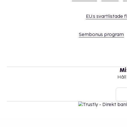
EU:s svartlistade 
Sembonus program
Mi
Håll