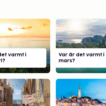
det varmt i
Var är det varmt i
i?
mars?