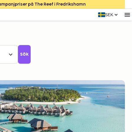
Kampanjpriser på The Reef i Fredrikshamn
SEK
Sök