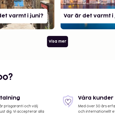
det varmt i juni?
Var är det varmt i 
Visa mer
bo?
etalning
Våra kunder 
 prisgaranti och välj
Med över 30 års erfa
st dig. Vi accepterar alla
och internationellt 