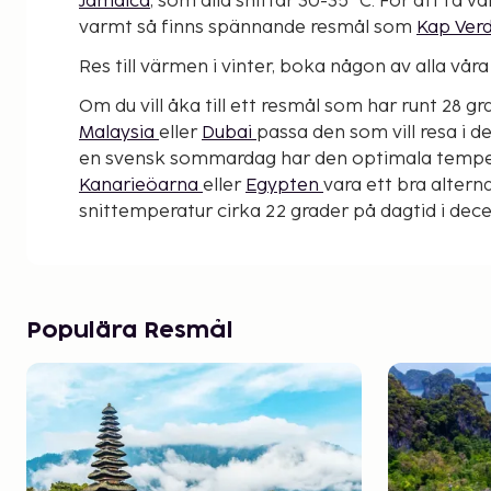
Jamaica
, som alla snittar 30-35º C. För att få 
varmt så finns spännande resmål som
Kap Ver
Res till värmen i vinter, boka någon av alla vå
Om du vill åka till ett resmål som har runt 28 gra
Malaysia
eller
Dubai
passa den som vill resa i 
en svensk sommardag har den optimala tempe
Kanarieöarna
eller
Egypten
vara ett bra altern
snittemperatur cirka 22 grader på dagtid i dec
Populära Resmål