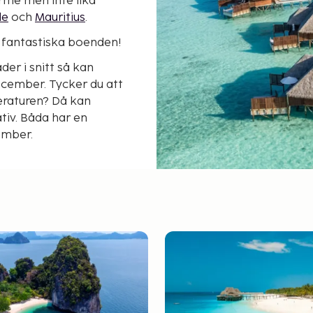
värme men inte lika
de
och
Mauritius
.
ra fantastiska boenden!
der i snitt så kan
december. Tycker du att
raturen? Då kan
ativ. Båda har en
ember.