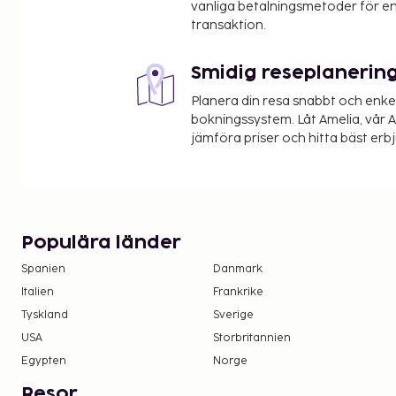
vanliga betalningsmetoder för en
transaktion.
Smidig reseplanerin
Planera din resa snabbt och enk
bokningssystem. Låt Amelia, vår AI
jämföra priser och hitta bäst erb
Populära länder
Spanien
Danmark
Italien
Frankrike
Tyskland
Sverige
USA
Storbritannien
Egypten
Norge
Resor