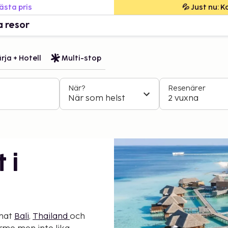
bästa pris
💦 Just nu: 
a resor
rja + Hotell
Multi-stop
När?
Resenärer
När som helst
2 vuxna
 i
nnat
Bali
,
Thailand
och