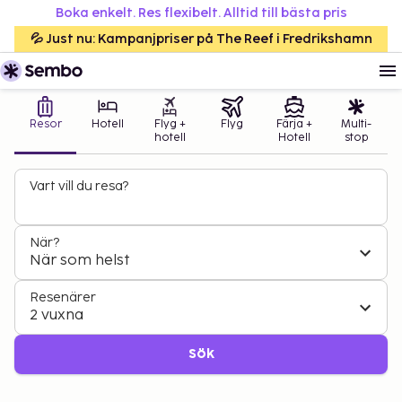
Boka enkelt. Res flexibelt. Alltid till bästa pris
💦 Just nu: Kampanjpriser på The Reef i Fredrikshamn
Resor
Hotell
Flyg +
Flyg
Färja +
Multi-
hotell
Hotell
stop
Vart vill du resa?
När?
När som helst
Resenärer
2 vuxna
Sök