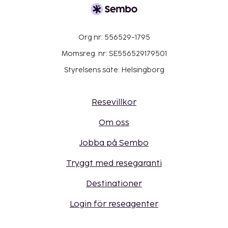
Org nr: 556529-1795
Momsreg. nr: SE556529179501
Styrelsens säte: Helsingborg
Resevillkor
Om oss
Jobba på Sembo
Tryggt med resegaranti
Destinationer
Login för reseagenter