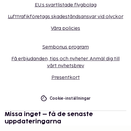
EU:s svartlistade flygbolag
Lufttrafikföretags skadeståndsansvar vid olyckor
Våra policies
Sembonus program
Få erbjudanden, tips och nyheter. Anmäl dig till
vårt nyhetsbrev
Presentkort
Cookie-inställningar
Missa inget – få de senaste
uppdateringarna
Håll dig uppdaterad med det senaste från oss! Få