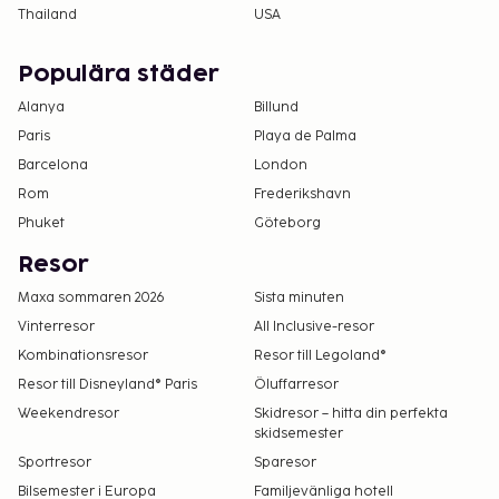
Thailand
USA
Populära städer
Alanya
Billund
Paris
Playa de Palma
Barcelona
London
Rom
Frederikshavn
Phuket
Göteborg
Resor
Maxa sommaren 2026
Sista minuten
Vinterresor
All Inclusive-resor
Kombinationsresor
Resor till Legoland®
Resor till Disneyland® Paris
Öluffarresor
Weekendresor
Skidresor – hitta din perfekta
skidsemester
Sportresor
Sparesor
Bilsemester i Europa
Familjevänliga hotell