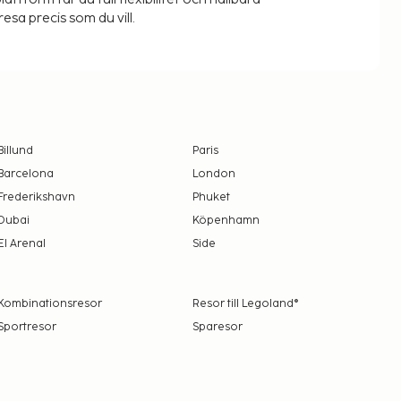
resa precis som du vill.
Billund
Paris
Barcelona
London
Frederikshavn
Phuket
Dubai
Köpenhamn
El Arenal
Side
Kombinationsresor
Resor till Legoland®
Sportresor
Sparesor