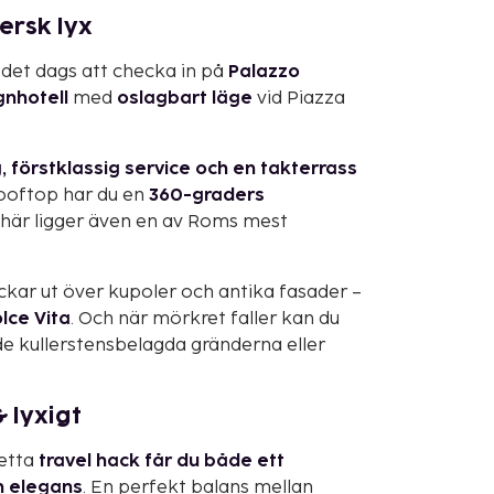
ersk lyx
 det dags att checka in på
Palazzo
gnhotell
med
oslagbart läge
vid Piazza
 förstklassig service och en takterrass
 rooftop har du en
360-graders
h här ligger även en av Roms mest
kar ut över kupoler och antika fasader –
lce Vita
. Och när mörkret faller kan du
e kullerstensbelagda gränderna eller
 lyxigt
detta
travel hack får du både ett
n elegans
. En perfekt balans mellan