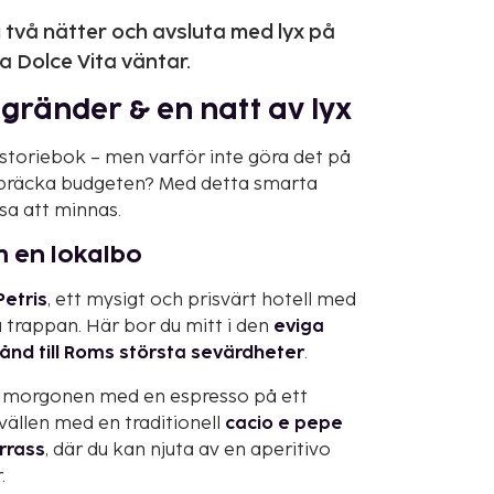
 två nätter och avsluta med lyx på
a Dolce Vita väntar.
gränder & en natt av lyx
istoriebok – men varför inte göra det på
spräcka budgeten? Med detta smarta
sa att minnas.
m en lokalbo
Petris
, ett mysigt och prisvärt hotell med
 trappan. Här bor du mitt i den
eviga
nd till Roms största sevärdheter
.
ta morgonen med en espresso på ett
vällen med en traditionell
cacio e pepe
rrass
, där du kan njuta av en aperitivo
.