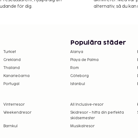
judande för dig.
alternativ, så du kan 
Populära städer
Turkiet
Alanya
Grekland
Playa de Palma
Thailand
Rom
Kanarieöarna
Göteborg
Portugal
Istanbul
Vinterresor
All Inclusive-resor
Weekendresor
Skidresor – hitta din perfekta
skidsemester
Barnkul
Musikalresor