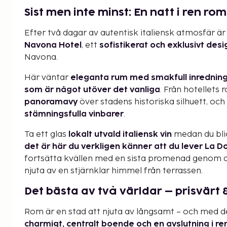
Sist men inte minst: En natt i ren rom
Efter två dagar av autentisk italiensk atmosfär är
Navona Hotel
, ett
sofistikerat och exklusivt desi
Navona.
Här väntar
eleganta rum med smakfull inredning,
som är något utöver det vanliga
. Från hotellets
panoramavy
över stadens historiska silhuett, oc
stämningsfulla vinbarer
.
Ta ett glas
lokalt utvald italiensk vin
medan du blic
det är här du verkligen känner att du lever La Do
fortsätta kvällen med en sista promenad genom d
njuta av en stjärnklar himmel från terrassen.
Det bästa av två världar – prisvärt &
Rom är en stad att njuta av långsamt – och med 
charmigt, centralt boende och en avslutning i re