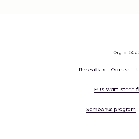
Org nr: 556
Resevillkor
Om oss
J
EU:s svartlistade 
Sembonus program