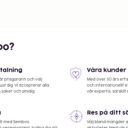
bo?
etalning
Våra kunder 
 prisgaranti och välj
Med över 30 års erfa
st dig. Vi accepterar alla
och internationellt 
 säker och smidig
vår expertis, särskilt 
g
Res på ditt s
elt med Sembos
Välj bland mängder a
-reseassistent, hjälpa dig att
aktiviteter. Med vår p