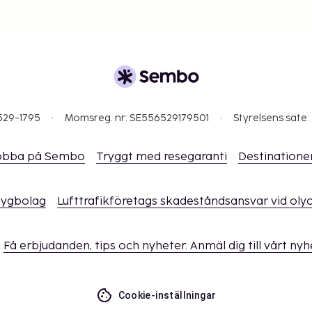
529-1795
Momsreg. nr: SE556529179501
Styrelsens säte:
obba på Sembo
Tryggt med resegaranti
Destinatione
flygbolag
Lufttrafikföretags skadeståndsansvar vid oly
Få erbjudanden, tips och nyheter. Anmäl dig till vårt ny
Cookie-inställningar