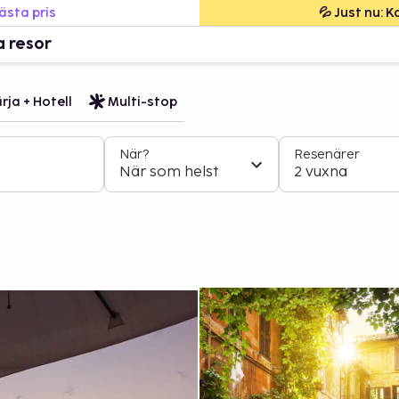
bästa pris
💦 Just nu: 
a resor
rja + Hotell
Multi-stop
När?
Resenärer
När som helst
2 vuxna