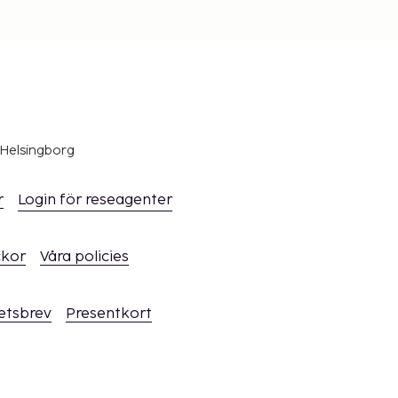
 Helsingborg
r
Login för reseagenter
ckor
Våra policies
hetsbrev
Presentkort