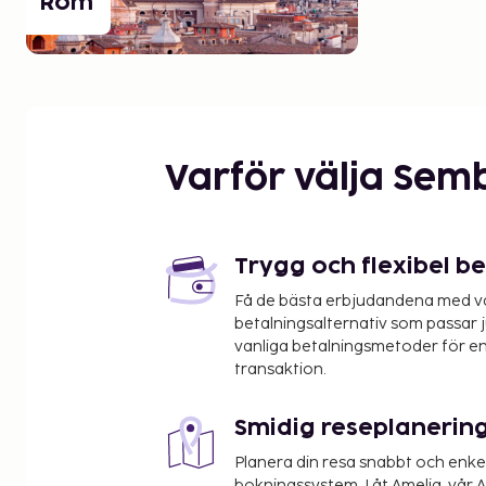
Rom
Varför välja Sem
Trygg och flexibel b
Få de bästa erbjudandena med vår
betalningsalternativ som passar ju
vanliga betalningsmetoder för en
transaktion.
Smidig reseplanerin
Planera din resa snabbt och enk
bokningssystem. Låt Amelia, vår AI