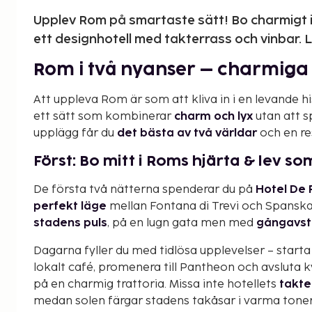
Upplev Rom på smartaste sätt! Bo charmigt i
ett designhotell med takterrass och vinbar. L
Rom i två nyanser – charmiga 
Att uppleva Rom är som att kliva in i en levande h
ett sätt som kombinerar
charm och lyx
utan att 
upplägg får du
det bästa av två världar
och en re
Först: Bo mitt i Roms hjärta & lev so
De första två nätterna spenderar du på
Hotel De 
perfekt läge
mellan Fontana di Trevi och Spanska
stadens puls
, på en lugn gata men med
gångavstå
Dagarna fyller du med tidlösa upplevelser – star
lokalt café, promenera till Pantheon och avsluta k
på en charmig trattoria. Missa inte hotellets
takte
medan solen färgar stadens takåsar i varma toner