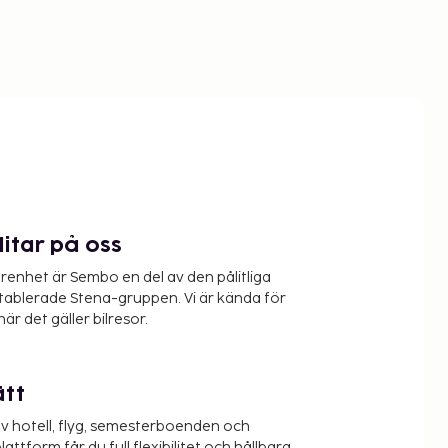
litar på oss
renhet är Sembo en del av den pålitliga
etablerade Stena-gruppen. Vi är kända för
när det gäller bilresor.
ätt
v hotell, flyg, semesterboenden och
lattform får du full flexibilitet och hållbara