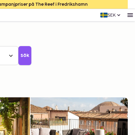
Kampanjpriser på The Reef i Fredrikshamn
SEK
Sök