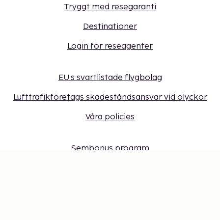
Tryggt med resegaranti
Destinationer
Login för reseagenter
EU:s svartlistade flygbolag
Lufttrafikföretags skadeståndsansvar vid olyckor
Våra policies
Sembonus program
Få erbjudanden, tips och nyheter. Anmäl dig till
vårt nyhetsbrev
Presentkort