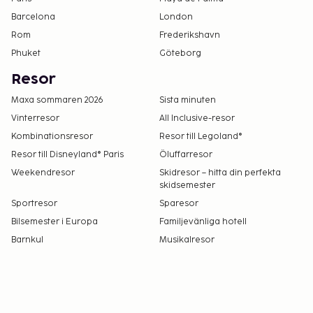
Barcelona
London
Rom
Frederikshavn
Phuket
Göteborg
Resor
Maxa sommaren 2026
Sista minuten
Vinterresor
All Inclusive-resor
Kombinationsresor
Resor till Legoland®
Resor till Disneyland® Paris
Öluffarresor
Weekendresor
Skidresor – hitta din perfekta
skidsemester
Sportresor
Sparesor
Bilsemester i Europa
Familjevänliga hotell
Barnkul
Musikalresor