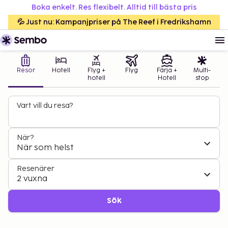
Boka enkelt. Res flexibelt. Alltid till bästa pris
💦 Just nu: Kampanjpriser på The Reef i Fredrikshamn
Resor
Hotell
Flyg +
Flyg
Färja +
Multi-
hotell
Hotell
stop
Vart vill du resa?
När?
När som helst
Resenärer
2 vuxna
Sök