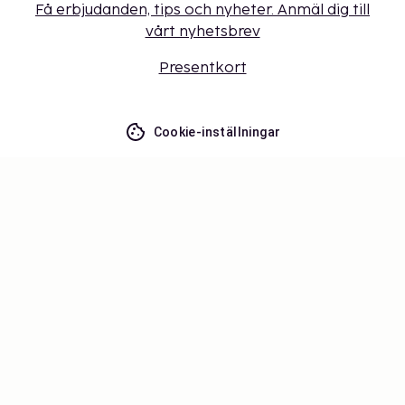
Få erbjudanden, tips och nyheter. Anmäl dig till
vårt nyhetsbrev
Presentkort
Cookie-inställningar
Missa inget – få de senaste
uppdateringarna
Håll dig uppdaterad med det senaste från oss! Få
reseinspiration, tips och tillgång till exklusiva
erbjudanden.
Prenumerera