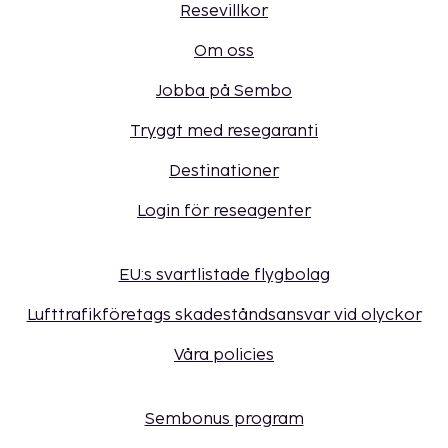
Resevillkor
Om oss
Jobba på Sembo
Tryggt med resegaranti
Destinationer
Login för reseagenter
EU:s svartlistade flygbolag
Lufttrafikföretags skadeståndsansvar vid olyckor
Våra policies
Sembonus program