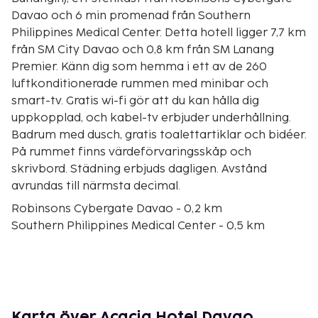
Davao och 6 min promenad från Southern
Philippines Medical Center. Detta hotell ligger 7,7 km
från SM City Davao och 0,8 km från SM Lanang
Premier. Känn dig som hemma i ett av de 260
luftkonditionerade rummen med minibar och
smart-tv. Gratis wi-fi gör att du kan hålla dig
uppkopplad, och kabel-tv erbjuder underhållning.
Badrum med dusch, gratis toalettartiklar och bidéer.
På rummet finns värdeförvaringsskåp och
skrivbord. Städning erbjuds dagligen. Avstånd
avrundas till närmsta decimal.
Robinsons Cybergate Davao - 0,2 km
Southern Philippines Medical Center - 0,5 km
SM Lanang Premier - 0,8 km
Bonsai Forest - 0,9 km
Mindanaos taoisttempel - 1 km
Tribu K Mindanawan - 1,1 km
SMX Convention Center Davao - 1,1 km
Karta över Acacia Hotel Davao