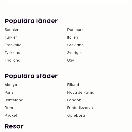
Avgift för extrasäng: PHP 1000.0 per dag
Det är möjligt att listan ovan inte är fullständig,
Populära länder
samt att avgifter och depositioner inte inkluderar
skatt. Observera att dessa kan komma att ändras.
Spanien
Danmark
Turkiet
Italien
Poolen är tillgänglig mellan 06.00 och 22.00.
Frankrike
Grekland
Endast registrerade gäster är tillåtna på
Tyskland
Sverige
boendets rum.
Thailand
USA
Populära städer
Alanya
Billund
Paris
Playa de Palma
Barcelona
London
Rom
Frederikshavn
Phuket
Göteborg
Resor