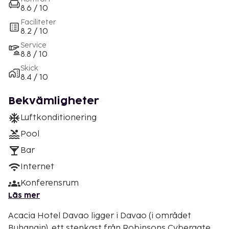
8.6 / 10
Faciliteter
8.2 / 10
Service
8.8 / 10
Skick
8.4 / 10
Bekvämligheter
Luftkonditionering
Pool
Bar
Internet
Konferensrum
Läs mer
Acacia Hotel Davao ligger i Davao (i området
Buhangin), ett stenkast från Robinsons Cybergate