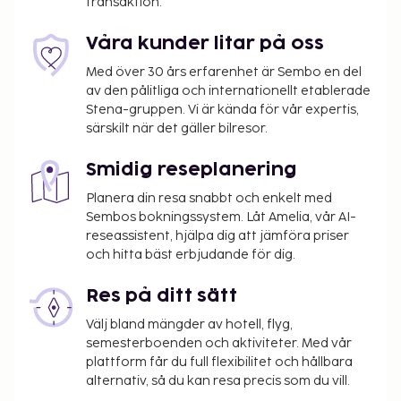
transaktion.
något på detta hotell, kan du välja mellan deras
restaurang och deras kafé. Avsluta dagen med en
Våra kunder litar på oss
drink på boendets bar eller bar vid poolen.
Med över 30 års erfarenhet är Sembo en del
Frukostbuffé serveras dagligen mot en avgift från
av den pålitliga och internationellt etablerade
06.00 till 10.00.
Stena-gruppen. Vi är kända för vår expertis,
Du kommer att ombes att betala följande avgifter
särskilt när det gäller bilresor.
på boendet – avgifterna kan inkludera tillämpliga
Smidig reseplanering
skatter:
Deposition: PHP 2000 per boende, per natt
Planera din resa snabbt och enkelt med
Sembos bokningssystem. Låt Amelia, vår AI-
Vi har listat alla tilläggsavgifter som boendet har
reseassistent, hjälpa dig att jämföra priser
och hitta bäst erbjudande för dig.
upplyst oss om.
Avgift för frukostbuffé: PHP 900 för vuxna och
Res på ditt sätt
PHP 450 för barn
Välj bland mängder av hotell, flyg,
Tidig incheckning är tillgänglig mot en avgift (i
semesterboenden och aktiviteter. Med vår
mån av tillgänglighet)
plattform får du full flexibilitet och hållbara
Sen utcheckning är möjlig mot en avgift (endast
alternativ, så du kan resa precis som du vill.
i mån av tillgång)