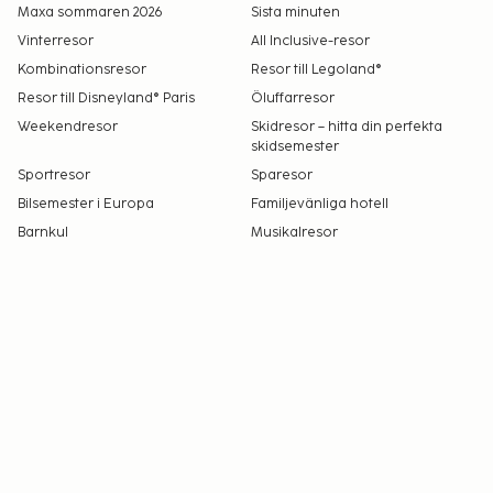
Maxa sommaren 2026
Sista minuten
Vinterresor
All Inclusive-resor
Kombinationsresor
Resor till Legoland®
Resor till Disneyland® Paris
Öluffarresor
Weekendresor
Skidresor – hitta din perfekta
skidsemester
Sportresor
Sparesor
Bilsemester i Europa
Familjevänliga hotell
Barnkul
Musikalresor