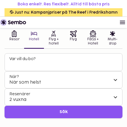
Boka enkelt. Res flexibelt. Alltid till bästa pris
💦 Just nu: Kampanjpriser på The Reef i Fredrikshamn
Resor
Hotell
Flyg +
Flyg
Färja +
Multi-
hotell
Hotell
stop
Var vill du bo?
När?
När som helst
Resenärer
2 vuxna
Sök