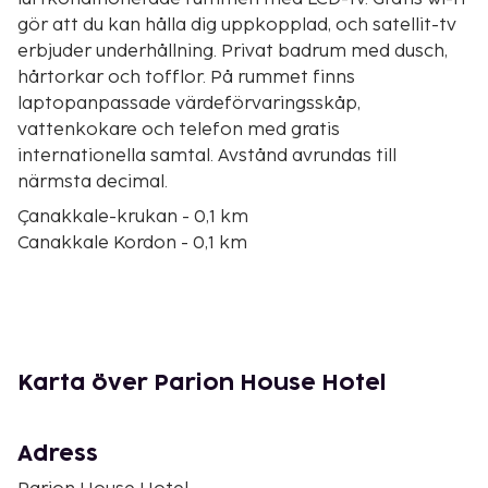
gör att du kan hålla dig uppkopplad, och satellit-tv
erbjuder underhållning. Privat badrum med dusch,
hårtorkar och tofflor. På rummet finns
laptopanpassade värdeförvaringsskåp,
vattenkokare och telefon med gratis
internationella samtal. Avstånd avrundas till
närmsta decimal.
Çanakkale-krukan - 0,1 km
Canakkale Kordon - 0,1 km
Canakkale klocktorn - 0,2 km
Trojanska hästen - 0,3 km
Barlar Sokağı - 0,4 km
Çanakkale sjöfartsmuseum - 0,5 km
Nusrat Minelayer - 0,5 km
Karta över Parion House Hotel
Marinmilitärmuseum - 0,5 km
Spegelbazaaren - 0,6 km
Cimenlik slott - 0,6 km
Adress
Fatih-moskén - 0,6 km