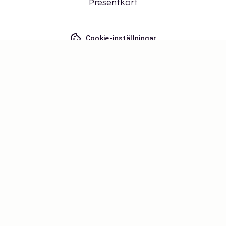
Presentkort
Cookie-inställningar
Missa inget – få de senaste
uppdateringarna
Håll dig uppdaterad med det senaste från oss! Få
reseinspiration, tips och tillgång till exklusiva
erbjudanden.
Prenumerera