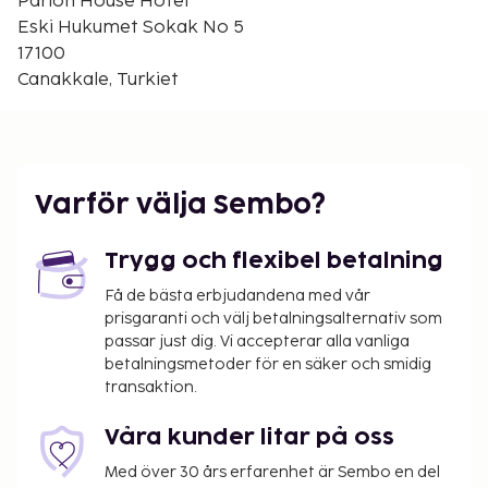
Parion House Hotel
18 mars-stadion - 1,1 km
Eski Hukumet Sokak No 5
Mart Stadium - 1,2 km
17100
Canakkale arkeologiska museum - 2,4 km
Canakkale, Turkiet
Arkeologiska museet - 2,5 km
Den största flygplatsen i närheten är Çanakkale
Airport (CKZ), Çanakkale, Turkiet - 3,1 km
Gäster har tillgång till bland annat
Varför välja Sembo?
expressincheckning, expressutcheckning och
reception (öppen dygnet runt). Passa på att dra
Trygg och flexibel betalning
nytta av bland annat gratis wi-fi, hjälp med bokning
av biljetter och guidade turer och varuautomat. Här
Få de bästa erbjudandena med vår
prisgaranti och välj betalningsalternativ som
erbjuds en gratis frukostbuffé dagligen mellan
passar just dig. Vi accepterar alla vanliga
07.00 och 10.00.
betalningsmetoder för en säker och smidig
Djur och assistanshundar är ej tillåtna.
transaktion.
Kontantfria betalningsmetoder är tillgängliga
för alla transaktioner.
Våra kunder litar på oss
Kontaktfri incheckning och kontaktfri
Med över 30 års erfarenhet är Sembo en del
utcheckning är tillgängliga.