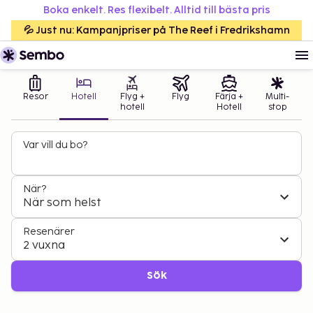
Boka enkelt. Res flexibelt. Alltid till bästa pris
💦 Just nu: Kampanjpriser på The Reef i Fredrikshamn
Resor
Hotell
Flyg +
Flyg
Färja +
Multi-
hotell
Hotell
stop
Var vill du bo?
När?
När som helst
Resenärer
2 vuxna
Sök