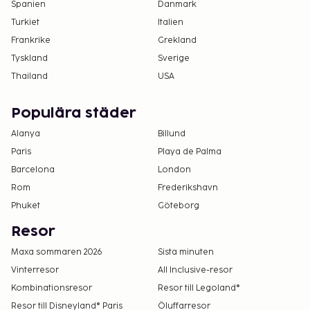
Spanien
Danmark
Turkiet
Italien
Frankrike
Grekland
Tyskland
Sverige
Thailand
USA
Populära städer
Alanya
Billund
Paris
Playa de Palma
Barcelona
London
Rom
Frederikshavn
Phuket
Göteborg
Resor
Maxa sommaren 2026
Sista minuten
Vinterresor
All Inclusive-resor
Kombinationsresor
Resor till Legoland®
Resor till Disneyland® Paris
Öluffarresor