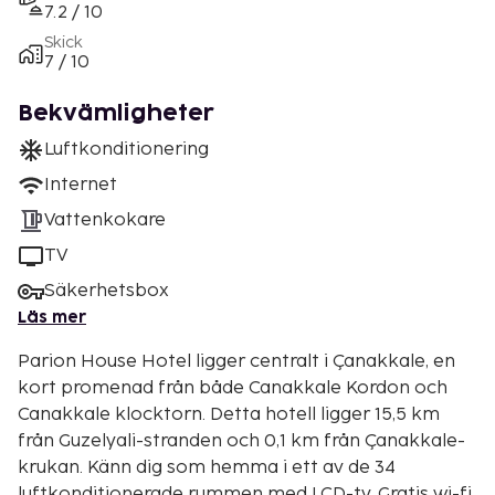
7.2 / 10
Skick
7 / 10
Bekvämligheter
Luftkonditionering
Internet
Vattenkokare
TV
Säkerhetsbox
Läs mer
Parion House Hotel ligger centralt i Çanakkale, en
kort promenad från både Canakkale Kordon och
Canakkale klocktorn. Detta hotell ligger 15,5 km
från Guzelyali-stranden och 0,1 km från Çanakkale-
krukan. Känn dig som hemma i ett av de 34
luftkonditionerade rummen med LCD-tv. Gratis wi-fi