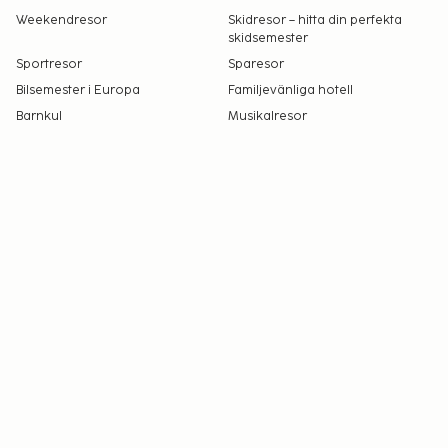
Weekendresor
Skidresor – hitta din perfekta
skidsemester
Sportresor
Sparesor
Bilsemester i Europa
Familjevänliga hotell
Barnkul
Musikalresor