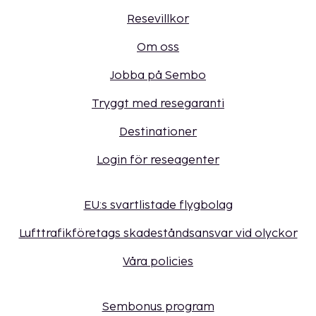
Resevillkor
Om oss
Jobba på Sembo
Tryggt med resegaranti
Destinationer
Login för reseagenter
EU:s svartlistade flygbolag
Lufttrafikföretags skadeståndsansvar vid olyckor
Våra policies
Sembonus program