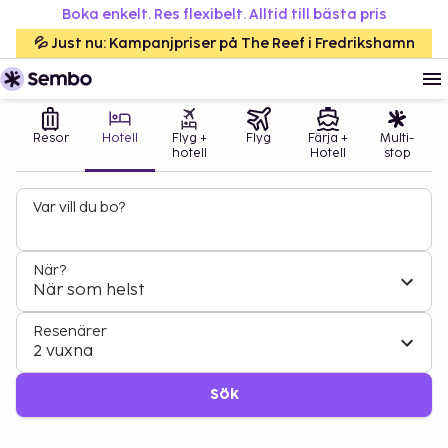
Boka enkelt. Res flexibelt. Alltid till bästa pris
💦 Just nu: Kampanjpriser på The Reef i Fredrikshamn
Resor
Hotell
Flyg +
Flyg
Färja +
Multi-
hotell
Hotell
stop
Var vill du bo?
När?
När som helst
Resenärer
2 vuxna
Sök