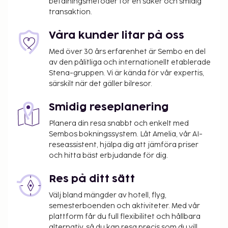
betalningsmetoder för en säker och smidig
däribland konferensrum och mötesrum. Gäster
transaktion.
erbjuds flygtransfer tur/retur mot en avgift
(tillgänglig dygnet runt), och avgiftsfri parkering
Våra kunder litar på oss
finns på plats. Här har du tillgång till säsongsöppen
Med över 30 års erfarenhet är Sembo en del
utomhuspool och kan njuta av takterrassen.
av den pålitliga och internationellt etablerade
Boendet har även gratis wi-fi, conciergetjänster och
Stena-gruppen. Vi är kända för vår expertis,
bröllopstjänster. Detta hotell ger dig möjlighet att
särskilt när det gäller bilresor.
lyxa till det lite med rumsservice (under begränsade
Smidig reseplanering
tider). Släck törsten med din favoritdrink i boendets
bar. Här erbjuds en gratis frukostbuffé dagligen
Planera din resa snabbt och enkelt med
mellan 07.30 och 09.30. Det här boendet har
Sembos bokningssystem. Låt Amelia, vår AI-
tilldelats sin officiella stjärngradering av the local
reseassistent, hjälpa dig att jämföra priser
och hitta bäst erbjudande för dig.
rating authority.
Du kommer att ombes att betala följande avgifter
Res på ditt sätt
på boendet – avgifterna kan inkludera tillämpliga
Välj bland mängder av hotell, flyg,
skatter:
semesterboenden och aktiviteter. Med vår
Stadsskatt: 2.50 EUR per person per natt i upp
plattform får du full flexibilitet och hållbara
till 15 nätter. Skatten gäller inte barn under 10 år.
alternativ, så du kan resa precis som du vill.