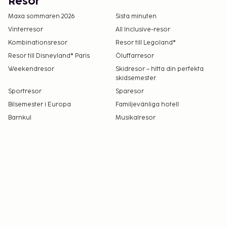
Resor
kontaktinformationen i bokningsbekräftelsen.
Poolen är öppen mellan juni och september.
Maxa sommaren 2026
Sista minuten
Endast registrerade gäster är tillåtna på
Vinterresor
All Inclusive-resor
boendets rum.
Kombinationsresor
Resor till Legoland®
Kontaktfri incheckning och kontaktfri
Resor till Disneyland® Paris
Öluffarresor
utcheckning är tillgängliga.
Weekendresor
Skidresor – hitta din perfekta
Boendet välkomnar alla gäster, oavsett sexuell
skidsemester
läggning och könsidentitet (HBTQ+-vänligt).
Sportresor
Sparesor
Bilsemester i Europa
Familjevänliga hotell
Barnkul
Musikalresor