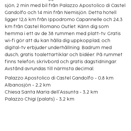
sjön, 2 min med bil från Palazzo Apostolico di Castel
Gandolfo och 14 min från Nemisjön. Detta hotell
ligger 12,6 km från Ippodromo Capannelle och 24,3
km från Castel Romano Outlet. Känn dig som
hemma i ett av de 38 rummen med platt-tv. Gratis
wi-fi gör att du kan hålla dig uppkopplad, och
digital-tv erbjuder underhållning. Badrum med
dusch, gratis toalettartiklar och bidéer. På rummet
finns telefon, skrivbord och gratis dagstidningar.
Avstånd avrundas till närmsta decimal.
Palazzo Apostolico di Castel Gandolfo - 0,8 km
Albanosjön - 2,2 km
Chiesa Santa Maria dell'Assunta - 3,2 km
Palazzo Chigi (palats) - 3,2 km
Castelgandolfo Country Club - 3,6 km
Palazzo Colonna - 4,7 km
Palazzo Sforza-Cesarini - 7,2 km
Santuario Madonna del Tufo - 7,2 km