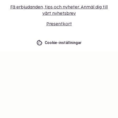
Få erbjudanden, tips och nyheter. Anmäl dig till
vårt nyhetsbrev
Presentkort
Cookie-inställningar
Missa inget – få de senaste
uppdateringarna
Håll dig uppdaterad med det senaste från oss! Få
reseinspiration, tips och tillgång till exklusiva
erbjudanden.
Prenumerera