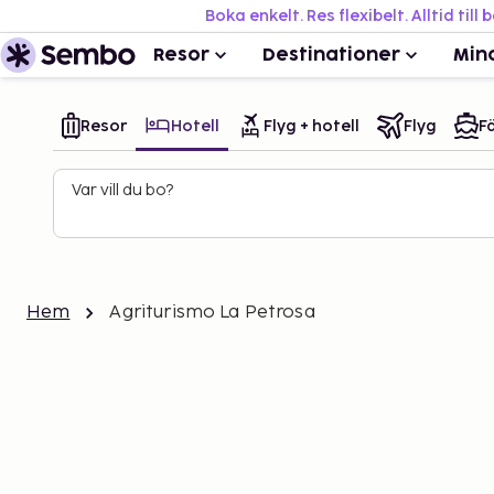
Boka enkelt. Res flexibelt. Alltid till 
Resor
Destinationer
Min
Resor
Hotell
Flyg + hotell
Flyg
Fä
Var vill du bo?
Hem
Agriturismo La Petrosa