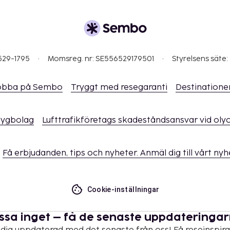
i bokningsbekräftelsen.
rs eller vårdnadshavares
529-1795
Momsreg. nr: SE556529179501
Styrelsens säte:
 de kontaktar boendet
ftelsen (tilläggsavgifter
et om avgifter).
obba på Sembo
Tryggt med resegaranti
Destinatione
för alla transaktioner.
flygbolag
Lufttrafikföretags skadeståndsansvar vid oly
Få erbjudanden, tips och nyheter. Anmäl dig till vårt ny
Cookie-inställningar
ssa inget – få de senaste uppdateringa