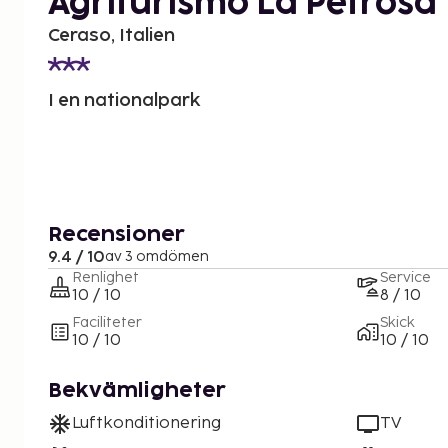
Agriturismo La Petrosa
Ceraso, Italien
I en nationalpark
Recensioner
9.4 / 10
av 3 omdömen
Renlighet
Service
10 / 10
8 / 10
Faciliteter
Skick
10 / 10
10 / 10
Bekvämligheter
Luftkonditionering
TV