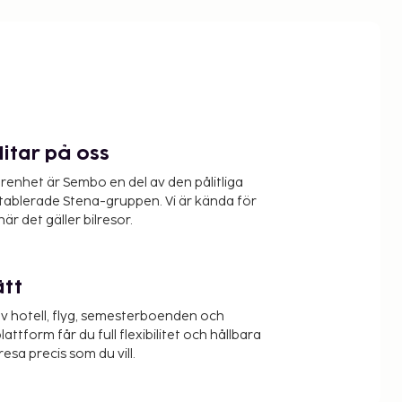
litar på oss
renhet är Sembo en del av den pålitliga
etablerade Stena-gruppen. Vi är kända för
när det gäller bilresor.
ätt
v hotell, flyg, semesterboenden och
lattform får du full flexibilitet och hållbara
resa precis som du vill.