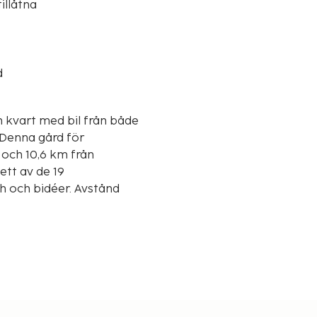
illåtna
d
n kvart med bil från både
 och 10,6 km från
ett av de 19
 och bidéer. Avstånd