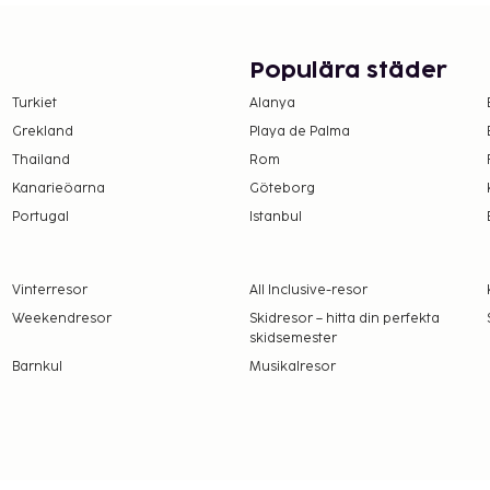
r på boendet –
Populära städer
Turkiet
Alanya
r vistelse
Grekland
Playa de Palma
 upplyst oss om.
Thailand
Rom
Kanarieöarna
Göteborg
EUR 7 för barn
Portugal
Istanbul
Vinterresor
All Inclusive-resor
amt att avgifter och
Weekendresor
Skidresor – hitta din perfekta
skidsemester
t dessa kan komma att
Barnkul
Musikalresor
 vid incheckning och
s.
erstiga EUR 5000, på
er information genom att