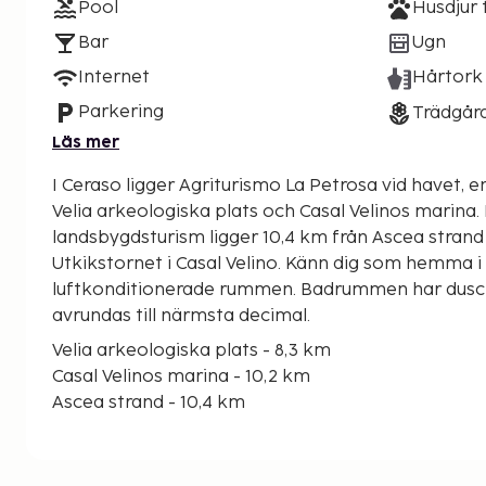
Pool
Husdjur t
Bar
Ugn
Internet
Hårtork
Parkering
Trädgår
Läs mer
I Ceraso ligger Agriturismo La Petrosa vid havet, e
Velia arkeologiska plats och Casal Velinos marina. Denna gård för
landsbygdsturism ligger 10,4 km från Ascea strand
Utkikstornet i Casal Velino. Känn dig som hemma i 
luftkonditionerade rummen. Badrummen har dusch
avrundas till närmsta decimal.
Velia arkeologiska plats - 8,3 km
Casal Velinos marina - 10,2 km
Ascea strand - 10,4 km
Utkikstornet i Casal Velino - 10,6 km
Marina di Asceas strand - 11,8 km
Castello dei Principi Capano - 18,7 km