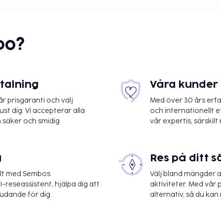
bo?
etalning
Våra kunder 
 prisgaranti och välj
Med över 30 års erfa
st dig. Vi accepterar alla
och internationellt 
änder flygplatsen
 säker och smidig
vår expertis, särskilt 
ng, tvättmöjligheter och
g
Res på ditt s
uds på plats. Här
yklar. Denna gård för
elt med Sembos
Välj bland mängder a
nster och en tv i allmänt
-reseassistent, hjälpa dig att
aktiviteter. Med vår p
 ta det lugnt på rummet
judande för dig.
alternativ, så du kan 
k på boendets bar eller
 en avgift från 08.30 till