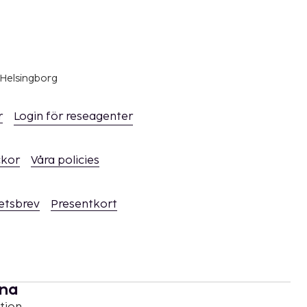
 Helsingborg
r
Login för reseagenter
ckor
Våra policies
hetsbrev
Presentkort
rna