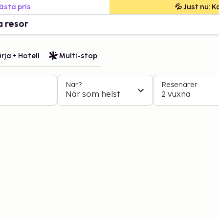
bästa pris
💦 Just nu: 
a resor
rja + Hotell
Multi-stop
När?
Resenärer
När som helst
2 vuxna