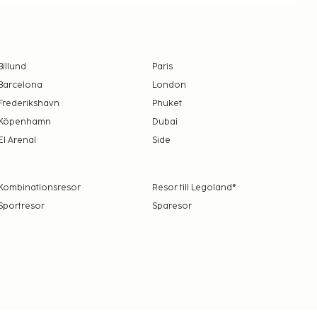
Billund
Paris
Barcelona
London
Frederikshavn
Phuket
Köpenhamn
Dubai
El Arenal
Side
Kombinationsresor
Resor till Legoland®
Sportresor
Sparesor