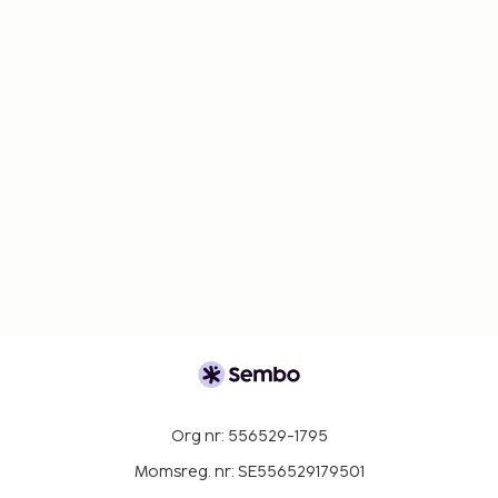
Org nr: 556529-1795
Momsreg. nr: SE556529179501