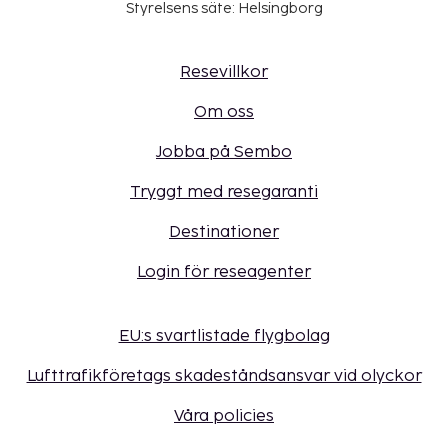
Styrelsens säte: Helsingborg
Resevillkor
Om oss
Jobba på Sembo
Tryggt med resegaranti
Destinationer
Login för reseagenter
EU:s svartlistade flygbolag
Lufttrafikföretags skadeståndsansvar vid olyckor
Våra policies