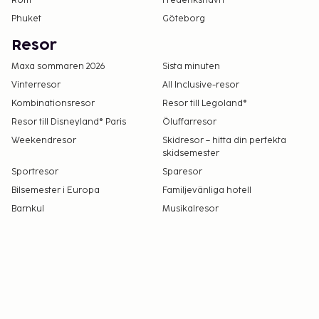
Rom
Frederikshavn
Kontanttransaktioner på boendet kan inte
Phuket
Göteborg
överstiga EUR 500, på grund av statliga
bestämmelser. Du kan få mer information
Resor
genom att kontakta boendet med
Maxa sommaren 2026
Sista minuten
kontaktinformationen i bokningsbekräftelsen.
Vinterresor
All Inclusive-resor
Ett barn, 2 år eller yngre, bor gratis i förälders
Kombinationsresor
Resor till Legoland®
eller vårdnadshavares rum om inga extrasängar
Resor till Disneyland® Paris
Öluffarresor
används.
Weekendresor
Skidresor – hitta din perfekta
Endast registrerade gäster är tillåtna på
skidsemester
boendets rum.
Sportresor
Sparesor
Kontantfria betalningsmetoder är tillgängliga
Bilsemester i Europa
Familjevänliga hotell
för alla transaktioner.
Barnkul
Musikalresor
Boendet välkomnar alla gäster, oavsett sexuell
läggning och könsidentitet (HBTQ+-vänligt).