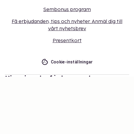
Sembonus program
Få erbjudanden, tips och nyheter. Anmäl dig till
vårt nyhetsbrev
Presentkort
Cookie-inställningar
Missa inget – få de senaste
uppdateringarna
Håll dig uppdaterad med det senaste från oss! Få
reseinspiration, tips och tillgång till exklusiva
erbjudanden.
Prenumerera