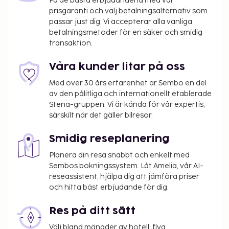
hämtning vid järnvägsstationen. Njut av den privata
Få de bästa erbjudandena med vår
prisgaranti och välj betalningsalternativ som
stranden och få tillgång till utomhustennisbanor
passar just dig. Vi accepterar alla vanliga
och utomhuspool. Boendet har även gratis wi-fi,
betalningsmetoder för en säker och smidig
conciergetjänster och barnpassning mot en avgift.
transaktion.
Gäster kan enkelt ta sig till lokala attraktioner med
boendets buss (avgift tillkommer). På detta hotell
Våra kunder litar på oss
kan du äta något gott på deras restaurang vid
Med över 30 års erfarenhet är Sembo en del
stranden. Du kan även njuta av den vackra utsikten
av den pålitliga och internationellt etablerade
över trädgården och inta middag under bar himmel
Stena-gruppen. Vi är kända för vår expertis,
om vädret tillåter. Vill du ta det lugnt går det
särskilt när det gäller bilresor.
utmärkt att mysa på rummet med rumsservice
(under begränsade tider). Avsluta dagen med en
Smidig reseplanering
drink på boendets bar eller bar vid poolen. Här
Planera din resa snabbt och enkelt med
erbjuds en gratis frukostbuffé dagligen mellan 07.30
Sembos bokningssystem. Låt Amelia, vår AI-
och 09.30.
reseassistent, hjälpa dig att jämföra priser
och hitta bäst erbjudande för dig.
Du kommer att ombes att betala följande avgifter
på boendet – avgifterna kan inkludera tillämpliga
Res på ditt sätt
skatter:
Välj bland mängder av hotell, flyg,