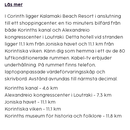
Läs mer
I Corinth ligger Kalamaki Beach Resort i anslutning
till ett shoppingcenter, en tio minuters bilfärd från
både Korinths kanal och Alexandreio
kongresscenter i Loutraki. Detta hotell vid stranden
ligger 11,1 km från Joniska havet och 11,1 km från
Korintiska viken. Känn dig som hemma i ett av de 80
luftkonditionerade rummen. Kabel-tv erbjuder
underhållning. På rummet finns telefon,
laptopanpassade värdeförvaringsskåp och
skrivbord. Avstånd avrundas till närmsta decimal.
Korinths kanal - 4,6 km
Alexandreio kongresscenter i Loutraki - 7,3 km
Joniska havet - 11,1 km
Korintiska viken - 11,1 km
Korinths museum för historia och folklore - 11,8 km
Folkmuseum - 11,9 km