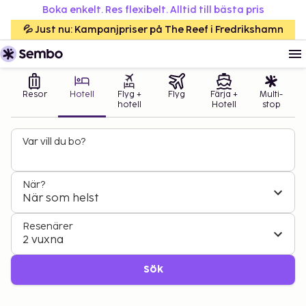
Boka enkelt. Res flexibelt. Alltid till bästa pris
💦 Just nu: Kampanjpriser på The Reef i Fredrikshamn
Resor
Hotell
Flyg +
Flyg
Färja +
Multi-
hotell
Hotell
stop
Var vill du bo?
När?
När som helst
Resenärer
2 vuxna
Sök