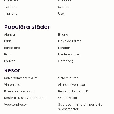
Frankrike
Grekland
Tyskland
Sverige
Thailand
USA
Populära städer
Alanya
Billund
Paris
Playa de Palma
Barcelona
London
Rom
Frederikshavn
Phuket
Göteborg
Resor
Maxa sommaren 2026
Sista minuten
Vinterresor
All Inclusive-resor
Kombinationsresor
Resor till Legoland®
Resor till Disneyland® Paris
Öluffarresor
Weekendresor
Skidresor – hitta din perfekta
skidsemester