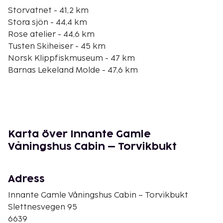
Storvatnet - 41,2 km
Stora sjön - 44,4 km
Rose atelier - 44,6 km
Tusten Skiheiser - 45 km
Norsk Klippfiskmuseum - 47 km
Barnas Lekeland Molde - 47,6 km
Mellemvaerftet gamla varvsmuseet - 47,8 km
Fiskerimuseet - 47,9 km
Kolvika strand - 47,9 km
Molde domkyrka - 48 km
Molde City Center - 48 km
Karta över Innante Gamle
Aursjovegenvägen - 48,1 km
Våningshus Cabin – Torvikbukt
Atlanten Stadion - 48,3 km
Nordmøre Museum - 48,3 km
Atlanterhavsbadet inomhusvattenpark - 48,3 km
Adress
Närmaste flygplatser är:
Innante Gamle Våningshus Cabin – Torvikbukt
Kristiansund (KSU-Kvernberget) - 44,1 km
Slettnesvegen 95
Molde (MOL-Aro) - 43 km
6639