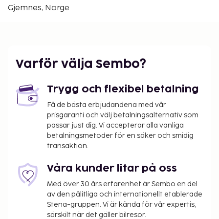
Gjemnes, Norge
Avgiftsfri parkering erbjuds på plats. Här får du
tillgång tilll bastu och kan njuta av utsikten från
terrassen och trädgården. Denna stuga har även
gratis wi-fi, en eldstad i lobbyn och ett
picknickområde.
Varför välja Sembo?
Du kommer att ombes att betala följande avgifter
på boendet – avgifterna kan inkludera tillämpliga
Trygg och flexibel betalning
skatter:
Få de bästa erbjudandena med vår
Avgift för städning: 600.0 NOK per boende och
prisgaranti och välj betalningsalternativ som
per vistelse
passar just dig. Vi accepterar alla vanliga
Avgift för lakan: NOK 75 per person, per vistelse
betalningsmetoder för en säker och smidig
transaktion.
Vi har listat alla tilläggsavgifter som boendet har
upplyst oss om.
Våra kunder litar på oss
Med över 30 års erfarenhet är Sembo en del
av den pålitliga och internationellt etablerade
Stena-gruppen. Vi är kända för vår expertis,
särskilt när det gäller bilresor.