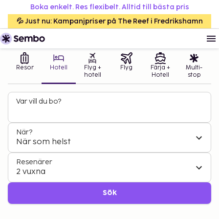
Boka enkelt. Res flexibelt. Alltid till bästa pris
💦 Just nu: Kampanjpriser på The Reef i Fredrikshamn
Resor
Hotell
Flyg +
Flyg
Färja +
Multi-
hotell
Hotell
stop
Var vill du bo?
När?
När som helst
Resenärer
2 vuxna
Sök