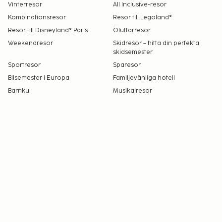
Vinterresor
All Inclusive-resor
Kombinationsresor
Resor till Legoland®
Resor till Disneyland® Paris
Öluffarresor
Weekendresor
Skidresor – hitta din perfekta
skidsemester
Sportresor
Sparesor
Bilsemester i Europa
Familjevänliga hotell
Barnkul
Musikalresor