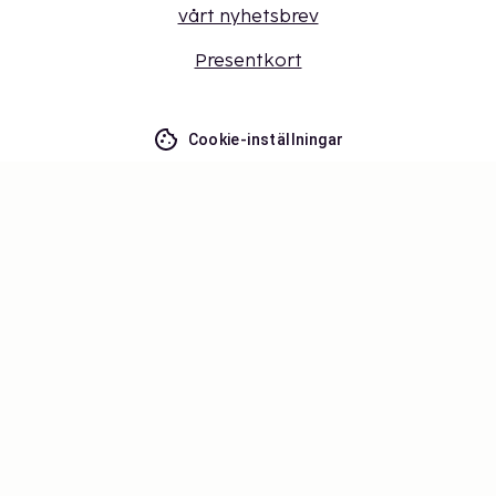
vårt nyhetsbrev
Presentkort
Cookie-inställningar
Missa inget – få de senaste
uppdateringarna
Håll dig uppdaterad med det senaste från oss! Få
reseinspiration, tips och tillgång till exklusiva
erbjudanden.
Prenumerera