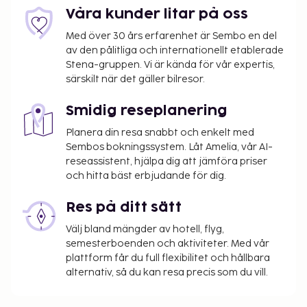
dagligen.
Våra kunder litar på oss
Spjälsäng (babysäng): DKK 100.0 per dag
Med över 30 års erfarenhet är Sembo en del
Avgift för extrasäng: DKK 200.0 per dag
av den pålitliga och internationellt etablerade
Stena-gruppen. Vi är kända för vår expertis,
Det är möjligt att listan ovan inte är fullständig,
särskilt när det gäller bilresor.
samt att avgifter och depositioner inte inkluderar
skatt. Observera att dessa kan komma att ändras.
Smidig reseplanering
Kontantfria betalningsmetoder är tillgängliga
Planera din resa snabbt och enkelt med
för alla transaktioner och gäster får tillgång till
Sembos bokningssystem. Låt Amelia, vår AI-
rummen med mobilnyckel.
reseassistent, hjälpa dig att jämföra priser
Kontaktfri incheckning och kontaktfri
och hitta bäst erbjudande för dig.
utcheckning är tillgängliga.
Res på ditt sätt
Välj bland mängder av hotell, flyg,
semesterboenden och aktiviteter. Med vår
plattform får du full flexibilitet och hållbara
alternativ, så du kan resa precis som du vill.