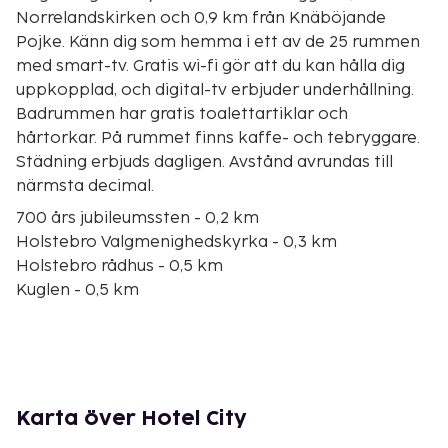
Norrelandskirken och 0,9 km från Knäböjande
Pojke. Känn dig som hemma i ett av de 25 rummen
med smart-tv. Gratis wi-fi gör att du kan hålla dig
uppkopplad, och digital-tv erbjuder underhållning.
Badrummen har gratis toalettartiklar och
hårtorkar. På rummet finns kaffe- och tebryggare.
Städning erbjuds dagligen. Avstånd avrundas till
närmsta decimal.
700 års jubileumssten - 0,2 km
Holstebro Valgmenighedskyrka - 0,3 km
Holstebro rådhus - 0,5 km
Kuglen - 0,5 km
Det Gamla Rådhuset - 0,5 km
Det Gamla Rådhuset - 0,6 km
Norrelandskirken - 0,6 km
Kyrkan - 0,6 km
Holstebro kyrka - 0,6 km
Karta över Hotel City
Jesu hand livets källa och Odins öga - 0,7 km