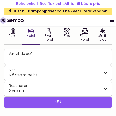
Boka enkelt. Res flexibelt. Alltid till bästa pris
💦 Just nu: Kampanjpriser på The Reef i Fredrikshamn
Resor
Hotell
Flyg +
Flyg
Färja +
Multi-
hotell
Hotell
stop
Var vill du bo?
När?
När som helst
Resenärer
2 vuxna
Sök