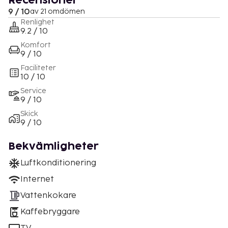
Recensioner
9 / 10
av 21 omdömen
Renlighet
9.2 / 10
Komfort
9 / 10
Faciliteter
10 / 10
Service
9 / 10
Skick
9 / 10
Bekvämligheter
Luftkonditionering
Internet
Vattenkokare
Kaffebryggare