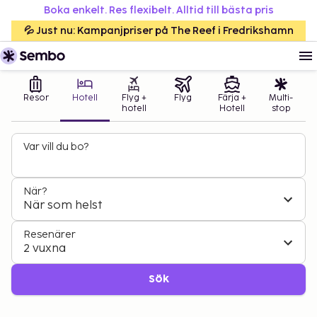
Boka enkelt. Res flexibelt. Alltid till bästa pris
💦 Just nu: Kampanjpriser på The Reef i Fredrikshamn
Resor
Hotell
Flyg +
Flyg
Färja +
Multi-
hotell
Hotell
stop
Var vill du bo?
När?
När som helst
Resenärer
2 vuxna
Sök