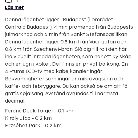
TV
Läs mer
Denna lägenhet ligger i Budapest (i området
Centrala Budapest), 4 min promenad från Budapests
julmarknad och 6 min från Sankt Stefansbasilikan.
Denna lägenhet ligger 0,8 km från Váci-gatan och
0,8 km från Szechenyi-bron. Slå dig till ro i den här
individuellt inredda lägenheten, som har ett kylskåp
och en ugn i köket. Det finns en privat balkong. En
41-tums LCD-tv med kabelkanaler ingår.
Bekvämligheter som ingår är mikrovågsugn och
kaffe- och tebryggare. Du kan också be om att få
gratis spjälsäng. Avstånd avrundas till närmsta
decimal.
Ferenc Deak-torget - 0,1 km
Király utca - 0,2 km
Erzsébet Park - 0,2 km
Vorosmarty-torget - 0,3 km