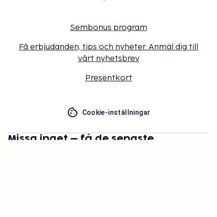
Sembonus program
Få erbjudanden, tips och nyheter. Anmäl dig till
vårt nyhetsbrev
Presentkort
Cookie-inställningar
Missa inget – få de senaste
uppdateringarna
Håll dig uppdaterad med det senaste från oss! Få
reseinspiration, tips och tillgång till exklusiva
erbjudanden.