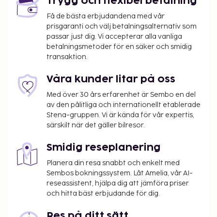
Trygg och flexibel betalning
skatter:
Få de bästa erbjudandena med vår
Avgift för städning: 28.0 EUR per boende och
prisgaranti och välj betalningsalternativ som
per vistelse
passar just dig. Vi accepterar alla vanliga
Depositionen ska betalas via banköverföring
betalningsmetoder för en säker och smidig
transaktion.
inom 72 timmar efter bokning.
Vi har listat alla tilläggsavgifter som boendet har
Våra kunder litar på oss
upplyst oss om.
Med över 30 års erfarenhet är Sembo en del
Avgift för flygtransfer: EUR 25.00 per fordon
av den pålitliga och internationellt etablerade
Stena-gruppen. Vi är kända för vår expertis,
(enkel resa)
särskilt när det gäller bilresor.
Det är möjligt att listan ovan inte är fullständig,
samt att avgifter och depositioner inte inkluderar
Smidig reseplanering
skatt. Observera att dessa kan komma att ändras.
Planera din resa snabbt och enkelt med
Sembos bokningssystem. Låt Amelia, vår AI-
reseassistent, hjälpa dig att jämföra priser
och hitta bäst erbjudande för dig.
Res på ditt sätt