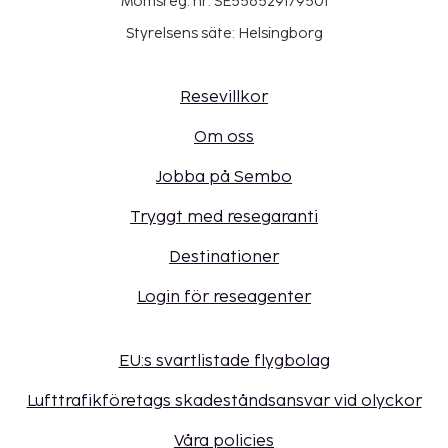
Momsreg. nr: SE556529179501
Styrelsens säte: Helsingborg
Resevillkor
Om oss
Jobba på Sembo
Tryggt med resegaranti
Destinationer
Login för reseagenter
EU:s svartlistade flygbolag
Lufttrafikföretags skadeståndsansvar vid olyckor
Våra policies