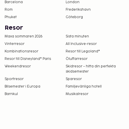
Barcelona
London
Rom
Frederikshavn
Phuket
Göteborg
Resor
Maxa sommaren 2026
Sista minuten
Vinterresor
All Inclusive-resor
Kombinationsresor
Resor till Legoland®
Resor till Disneyland® Paris
Öluffarresor
Weekendresor
Skidresor – hitta din perfekta
skidsemester
Sportresor
Sparesor
Bilsemester i Europa
Familjevänliga hotell
Barnkul
Musikalresor