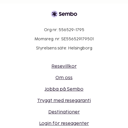
Org nr: 556529-1795
Momsreg. nr: SE556529179501
Styrelsens säte: Helsingborg
Resevillkor
Om oss
Jobba på Sembo
Tryggt med resegaranti
Destinationer
Login för reseagenter