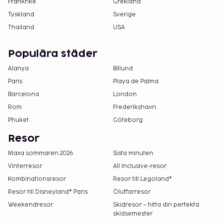
Frankrike
Grekland
Gäster under 18 år är inte tillåtna på det här
Tyskland
Sverige
boendet, som endast är avsett för vuxna.
Thailand
USA
Populära städer
Alanya
Billund
Paris
Playa de Palma
Barcelona
London
Rom
Frederikshavn
Phuket
Göteborg
Resor
Maxa sommaren 2026
Sista minuten
Vinterresor
All Inclusive-resor
Kombinationsresor
Resor till Legoland®
Resor till Disneyland® Paris
Öluffarresor
Weekendresor
Skidresor – hitta din perfekta
skidsemester