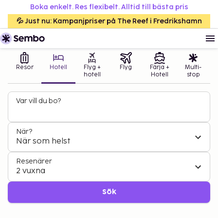
Boka enkelt. Res flexibelt. Alltid till bästa pris
💦 Just nu: Kampanjpriser på The Reef i Fredrikshamn
Resor
Hotell
Flyg +
Flyg
Färja +
Multi-
hotell
Hotell
stop
Var vill du bo?
När?
När som helst
Resenärer
2 vuxna
Sök