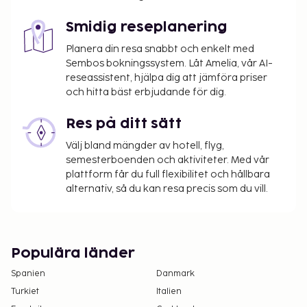
dagligen mot en avgift från 08.00 till 11.30.
Smidig reseplanering
Du kommer att ombes att betala följande avgifter
på boendet – avgifterna kan inkludera tillämpliga
Planera din resa snabbt och enkelt med
Sembos bokningssystem. Låt Amelia, vår AI-
skatter:
reseassistent, hjälpa dig att jämföra priser
Deposition: USD 55.0 per vistelse
och hitta bäst erbjudande för dig.
Vi har listat alla tilläggsavgifter som boendet har
Res på ditt sätt
upplyst oss om.
Välj bland mängder av hotell, flyg,
Avgift för frukost enligt egen beställning: USD
semesterboenden och aktiviteter. Med vår
5–15 per person (ungefärligt pris)
plattform får du full flexibilitet och hållbara
Avgift för flygtransfer: USD 50 per rum (tur och
alternativ, så du kan resa precis som du vill.
retur)
Deposition för husdjur: USD 20 per vistelse
Det är möjligt att listan ovan inte är fullständig,
Populära länder
samt att avgifter och depositioner inte inkluderar
Spanien
Danmark
skatt. Observera att dessa kan komma att ändras.
Turkiet
Italien
Poolen är tillgänglig dygnet runt