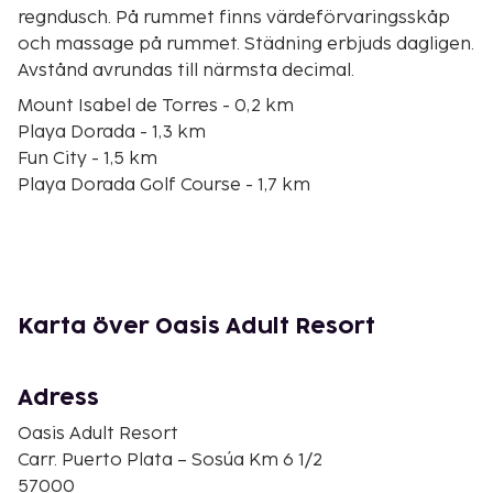
regndusch. På rummet finns värdeförvaringsskåp
och massage på rummet. Städning erbjuds dagligen.
Avstånd avrundas till närmsta decimal.
Mount Isabel de Torres - 0,2 km
Playa Dorada - 1,3 km
Fun City - 1,5 km
Playa Dorada Golf Course - 1,7 km
Lorilar Ranch - 4,8 km
Isabel De Torres nationalpark - 5 km
Long Beach - 5,2 km
Cosita Rica-stranden - 5,6 km
Camachos strand - 6,6 km
Karta över Oasis Adult Resort
Embassy of the United States Dominican Republic -
6,9 km
Malecón De Puerto Plata - 7 km
Adress
Amber Museum - 7,3 km
Oasis Adult Resort
Självständighetsparken - 7,4 km
Carr. Puerto Plata – Sosúa Km 6 1/2
Museo de Arte Taíno - 7,5 km
57000