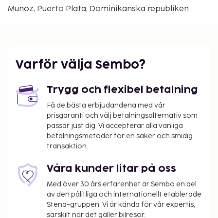
Sankt Filip apostelns katedral - 7,7 km
Munoz, Puerto Plata, Dominikanska republiken
Närmaste flygplatser är:
Puerto Plata (POP-Gregorio Luperon Intl.) - 13,4 km
Santiago (STI-Cibao Intl.) - 65 km
Rekommenderad flygplats för Oasis Adult Resort är
Varför välja Sembo?
Puerto Plata (POP-Gregorio Luperon Intl.).
Gäster har tillgång till bland annat reception (öppen
Trygg och flexibel betalning
dygnet runt), tvättmöjligheter och kaffe i allmänt
Få de bästa erbjudandena med vår
utrymme. Gäster erbjuds flygtransfer tur/retur mot
prisgaranti och välj betalningsalternativ som
en avgift (tillgänglig dygnet runt), och avgiftsfri
passar just dig. Vi accepterar alla vanliga
parkering finns på plats. Här får du tillgång tilll
betalningsmetoder för en säker och smidig
utomhuspool och kan njuta av utsikten från
transaktion.
terrassen och trädgården. Boendet har även gratis
wi-fi och en souvenirbutik eller tidningskiosk. Du
Våra kunder litar på oss
kan äta på hotellets restaurang, eller ta det lugnt på
Med över 30 års erfarenhet är Sembo en del
rummet med deras rumsservice (under begränsade
av den pålitliga och internationellt etablerade
tider). Släck törsten med din favoritdrink i boendets
Stena-gruppen. Vi är kända för vår expertis,
bar. Frukost enligt egen beställning serveras
särskilt när det gäller bilresor.