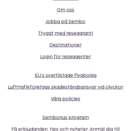
Om oss
Jobba på Sembo
Tryggt med resegaranti
Destinationer
Login för reseagenter
EU:s svartlistade flygbolag
Lufttrafikföretags skadeståndsansvar vid olyckor
Våra policies
Sembonus program
Få erbjudanden, tips och nyheter. Anmäl dig till