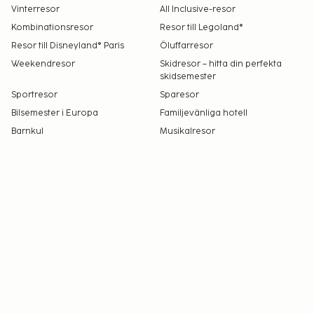
Vinterresor
All Inclusive-resor
Kombinationsresor
Resor till Legoland®
Resor till Disneyland® Paris
Öluffarresor
Weekendresor
Skidresor – hitta din perfekta
skidsemester
Sportresor
Sparesor
Bilsemester i Europa
Familjevänliga hotell
Barnkul
Musikalresor