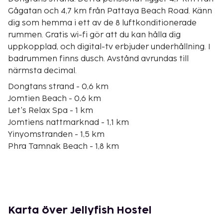
Gågatan och 4,7 km från Pattaya Beach Road. Känn
dig som hemma i ett av de 8 luftkonditionerade
rummen. Gratis wi-fi gör att du kan hålla dig
uppkopplad, och digital-tv erbjuder underhållning. I
badrummen finns dusch. Avstånd avrundas till
närmsta decimal.
Dongtans strand - 0,6 km
Jomtien Beach - 0,6 km
Let's Relax Spa - 1 km
Jomtiens nattmarknad - 1,1 km
Yinyomstranden - 1,5 km
Phra Tamnak Beach - 1,8 km
Singha D'Luck Cinematic Theatre - 2,1 km
Pattaya Kart Speedway - 2,6 km
Mini-Golf Pattaya - 2,8 km
Big Buddha Temple - 3,3 km
Khao Phra Tamnak - 3,8 km
Karta över Jellyfish Hostel
Cosy Beach - 3,8 km