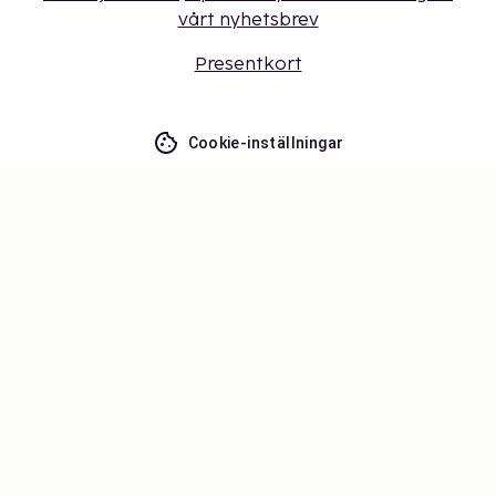
vårt nyhetsbrev
Presentkort
Cookie-inställningar
Missa inget – få de senaste
uppdateringarna
Håll dig uppdaterad med det senaste från oss! Få
reseinspiration, tips och tillgång till exklusiva
erbjudanden.
Prenumerera