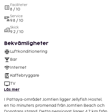
Faciliteter
8 / 10
Service
9.8 / 10
Skick
9.2 / 10
Bekvämligheter
Luftkonditionering
Bar
Internet
Kaffebryggare
TV
Läs mer
I Pattaya-området Jomtien ligger Jellyfish Hostel,
en tio minuters promenad från Jomtien Beach och
Dongtans strand. Detta pensionat ligger 4,7 km från