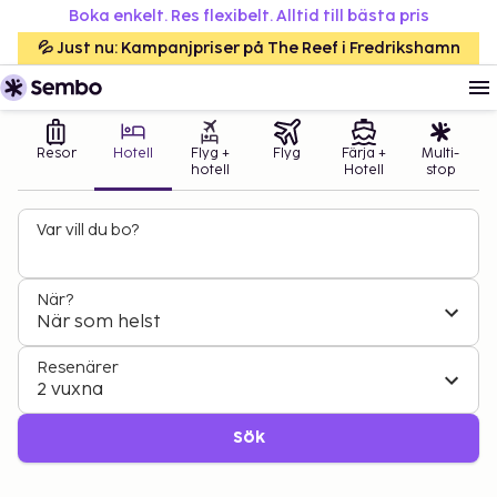
Boka enkelt. Res flexibelt. Alltid till bästa pris
💦 Just nu: Kampanjpriser på The Reef i Fredrikshamn
Resor
Hotell
Flyg +
Flyg
Färja +
Multi-
hotell
Hotell
stop
Var vill du bo?
När?
När som helst
Resenärer
2 vuxna
Sök