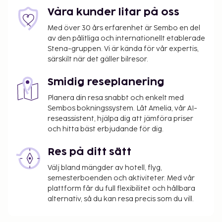
Kontantdeposition: THB 300.0 per vistelse
Våra kunder litar på oss
Vi har listat alla tilläggsavgifter som boendet har
Med över 30 års erfarenhet är Sembo en del
upplyst oss om.
av den pålitliga och internationellt etablerade
Stena-gruppen. Vi är kända för vår expertis,
Avgift för flygtransfer: THB 1500.00 per fordon
särskilt när det gäller bilresor.
(enkel resa)
Smidig reseplanering
Det är möjligt att listan ovan inte är fullständig,
samt att avgifter och depositioner inte inkluderar
Planera din resa snabbt och enkelt med
skatt. Observera att dessa kan komma att ändras.
Sembos bokningssystem. Låt Amelia, vår AI-
reseassistent, hjälpa dig att jämföra priser
och hitta bäst erbjudande för dig.
Res på ditt sätt
Välj bland mängder av hotell, flyg,
semesterboenden och aktiviteter. Med vår
plattform får du full flexibilitet och hållbara
alternativ, så du kan resa precis som du vill.