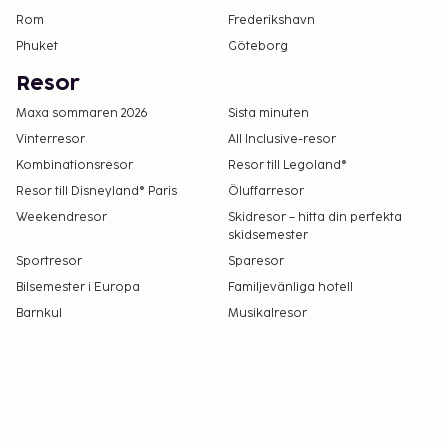
Rom
Frederikshavn
Phuket
Göteborg
Resor
Maxa sommaren 2026
Sista minuten
Vinterresor
All Inclusive-resor
Kombinationsresor
Resor till Legoland®
Resor till Disneyland® Paris
Öluffarresor
Weekendresor
Skidresor – hitta din perfekta
skidsemester
Sportresor
Sparesor
Bilsemester i Europa
Familjevänliga hotell
Barnkul
Musikalresor