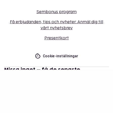
Sembonus program
Få erbjudanden, tips och nyheter. Anmäl dig till
vårt nyhetsbrev
Presentkort
Cookie-inställningar
Missa inget – få de senaste
uppdateringarna
Håll dig uppdaterad med det senaste från oss! Få
reseinspiration, tips och tillgång till exklusiva
erbjudanden.