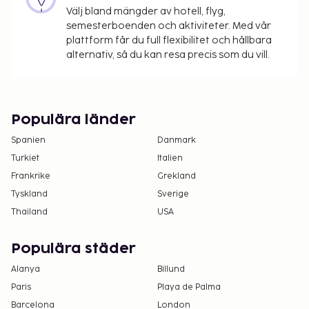
Avgift för frukostbuffé: EUR 15 för vuxna och
Välj bland mängder av hotell, flyg,
EUR 10 för barn
semesterboenden och aktiviteter. Med vår
Avgift för parkering under tak: EUR 15 per natt
plattform får du full flexibilitet och hållbara
Avgift för extrasäng: EUR 50 per natt
alternativ, så du kan resa precis som du vill.
Det är möjligt att listan ovan inte är fullständig,
samt att avgifter och depositioner inte inkluderar
skatt. Observera att dessa kan komma att ändras.
Populära länder
Spanien
Danmark
Turkiet
Italien
Frankrike
Grekland
Tyskland
Sverige
Thailand
USA
Populära städer
Alanya
Billund
Paris
Playa de Palma
Barcelona
London