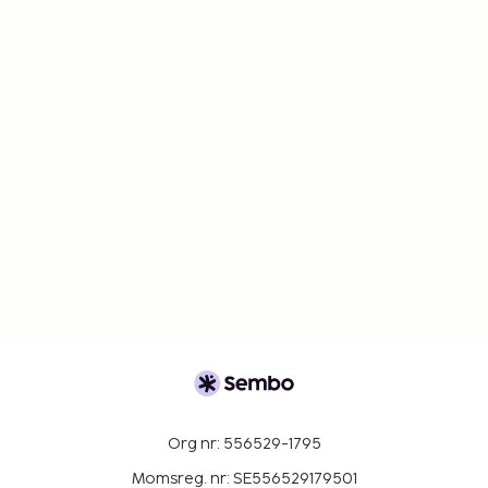
Org nr: 556529-1795
Momsreg. nr: SE556529179501