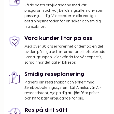
runt) och flerspråkig personal. Flygtransfer tur/retur
Få de bästa erbjudandena med vår
är gratis (tillgänglig dygnet runt). Här har du tillgång
prisgaranti och välj betalningsalternativ som
till dygnet runt-öppet fitnesscenter, gratis wi-fi och
passar just dig. Vi accepterar alla vanliga
conciergetjänster. Boendet har även en tv i allmänt
betalningsmetoder för en säker och smidig
utrymme och varuautomat. Ibis Styles Lisboa
transaktion.
Aeroporto har en restaurang där gästerna kan
avnjuta en utsökt måltid. Man kan även köpa nåt på
Våra kunder litar på oss
deras snackbar/deli. Släck törsten med din
Med över 30 års erfarenhet är Sembo en del
favoritdrink i boendets bar. Frukostbuffé serveras
av den pålitliga och internationellt etablerade
dagligen mot en avgift från 07.00 till 10.00.
Stena-gruppen. Vi är kända för vår expertis,
särskilt när det gäller bilresor.
Du kommer att ombes att betala följande avgifter
på boendet – avgifterna kan inkludera tillämpliga
Smidig reseplanering
skatter:
Planera din resa snabbt och enkelt med
Stadsskatt: 1.50 EUR per person per natt i upp
Sembos bokningssystem. Låt Amelia, vår AI-
till 7 nätter. Skatten gäller inte barn under 13 år.
reseassistent, hjälpa dig att jämföra priser
och hitta bäst erbjudande för dig.
Vi har listat alla tilläggsavgifter som boendet har
upplyst oss om.
Res på ditt sätt