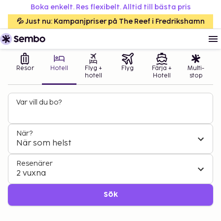
Boka enkelt. Res flexibelt. Alltid till bästa pris
💦 Just nu: Kampanjpriser på The Reef i Fredrikshamn
Resor
Hotell
Flyg +
Flyg
Färja +
Multi-
hotell
Hotell
stop
Var vill du bo?
När?
När som helst
Resenärer
2 vuxna
Sök