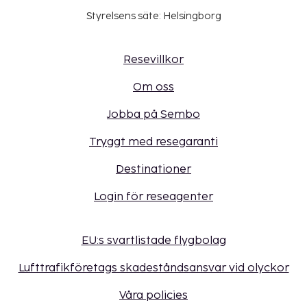
Styrelsens säte: Helsingborg
Resevillkor
Om oss
Jobba på Sembo
Tryggt med resegaranti
Destinationer
Login för reseagenter
EU:s svartlistade flygbolag
Lufttrafikföretags skadeståndsansvar vid olyckor
Våra policies