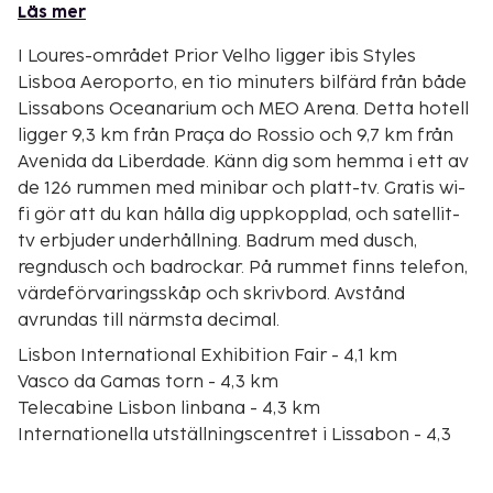
Läs mer
I Loures-området Prior Velho ligger ibis Styles
Lisboa Aeroporto, en tio minuters bilfärd från både
Lissabons Oceanarium och MEO Arena. Detta hotell
ligger 9,3 km från Praça do Rossio och 9,7 km från
Avenida da Liberdade. Känn dig som hemma i ett av
de 126 rummen med minibar och platt-tv. Gratis wi-
fi gör att du kan hålla dig uppkopplad, och satellit-
tv erbjuder underhållning. Badrum med dusch,
regndusch och badrockar. På rummet finns telefon,
värdeförvaringsskåp och skrivbord. Avstånd
avrundas till närmsta decimal.
Lisbon International Exhibition Fair - 4,1 km
Vasco da Gamas torn - 4,3 km
Telecabine Lisbon linbana - 4,3 km
Internationella utställningscentret i Lissabon - 4,3
km
Vasco da Gama shoppingcenter - 4,4 km