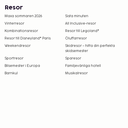
Resor
Maxa sommaren 2026
Sista minuten
Vinterresor
All Inclusive-resor
Kombinationsresor
Resor till Legoland®
Resor till Disneyland® Paris
Öluffarresor
Weekendresor
Skidresor – hitta din perfekta
skidsemester
Sportresor
Sparesor
Bilsemester i Europa
Familjevänliga hotell
Barnkul
Musikalresor