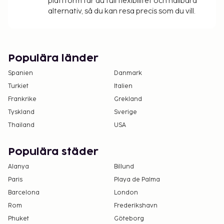
plattform får du full flexibilitet och hållbara
Spjälsäng (babysäng): EUR 90.0 per natt
alternativ, så du kan resa precis som du vill.
Avgift för extrasäng: EUR 90.0 per natt
Det är möjligt att listan ovan inte är fullständig,
samt att avgifter och depositioner inte inkluderar
Populära länder
skatt. Observera att dessa kan komma att ändras.
Spanien
Danmark
Endast registrerade gäster är tillåtna på
Turkiet
Italien
boendets rum.
Frankrike
Grekland
Anslutande rum kan erbjudas i mån av tillgång.
Tyskland
Sverige
Gäster kan be om anslutande rum genom att
kontakta boendet direkt med
Thailand
USA
kontaktuppgifterna i bokningsbekräftelsen.
Kontaktfri utcheckning är tillgänglig.
Populära städer
Alanya
Billund
Paris
Playa de Palma
Barcelona
London
Rom
Frederikshavn
Phuket
Göteborg