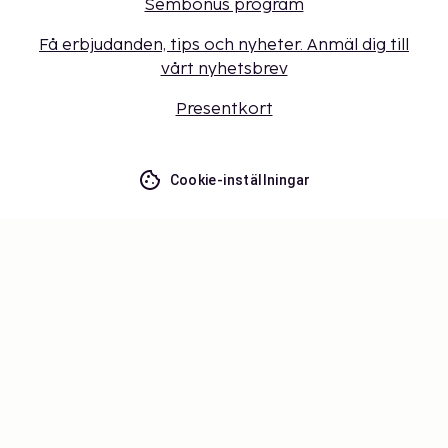
Sembonus program
Få erbjudanden, tips och nyheter. Anmäl dig till
vårt nyhetsbrev
Presentkort
Cookie-inställningar
Missa inget – få de senaste
uppdateringarna
Håll dig uppdaterad med det senaste från oss! Få
reseinspiration, tips och tillgång till exklusiva
erbjudanden.
Prenumerera