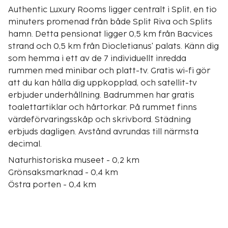
Authentic Luxury Rooms ligger centralt i Split, en tio
minuters promenad från både Split Riva och Splits
hamn. Detta pensionat ligger 0,5 km från Bacvices
strand och 0,5 km från Diocletianus' palats. Känn dig
som hemma i ett av de 7 individuellt inredda
rummen med minibar och platt-tv. Gratis wi-fi gör
att du kan hålla dig uppkopplad, och satellit-tv
erbjuder underhållning. Badrummen har gratis
toalettartiklar och hårtorkar. På rummet finns
värdeförvaringsskåp och skrivbord. Städning
erbjuds dagligen. Avstånd avrundas till närmsta
decimal.
Naturhistoriska museet - 0,2 km
Grönsaksmarknad - 0,4 km
Östra porten - 0,4 km
Split Riva - 0,5 km
Bacvices strand - 0,5 km
Diocletianus' palats - 0,5 km