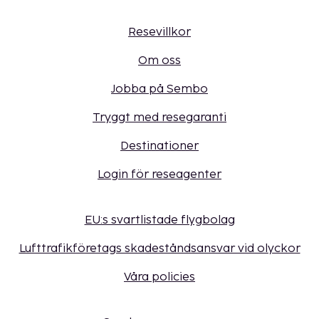
Resevillkor
Om oss
Jobba på Sembo
Tryggt med resegaranti
Destinationer
Login för reseagenter
EU:s svartlistade flygbolag
Lufttrafikföretags skadeståndsansvar vid olyckor
Våra policies