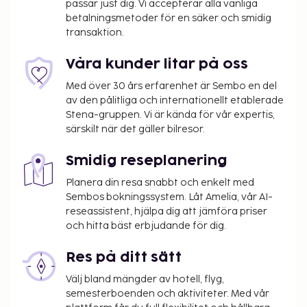
passar just dig. Vi accepterar alla vanliga
hjälp med bokning av biljetter och guidade turer.
betalningsmetoder för en säker och smidig
När du vill äta något på detta pensionat, kan du
transaktion.
välja mellan deras restaurang och deras kafé.
Du kommer att ombes att betala följande avgifter
Våra kunder litar på oss
på boendet – avgifterna kan inkludera tillämpliga
Med över 30 års erfarenhet är Sembo en del
skatter:
av den pålitliga och internationellt etablerade
Stena-gruppen. Vi är kända för vår expertis,
Administrationsavgift: 2.65 EUR per person per
särskilt när det gäller bilresor.
natt
Smidig reseplanering
Vi har listat alla tilläggsavgifter som boendet har
upplyst oss om.
Planera din resa snabbt och enkelt med
Sembos bokningssystem. Låt Amelia, vår AI-
Avgift för flygtransfer: EUR 58 per rum (enkel
reseassistent, hjälpa dig att jämföra priser
resa)
och hitta bäst erbjudande för dig.
Avgift för parkering utan tak: EUR 20 per natt
Avgift för tidig incheckning: EUR 50 (endast i
Res på ditt sätt
mån av tillgång)
Välj bland mängder av hotell, flyg,
Avgift för sen utcheckning: EUR 120 (endast i
semesterboenden och aktiviteter. Med vår
mån av tillgång)