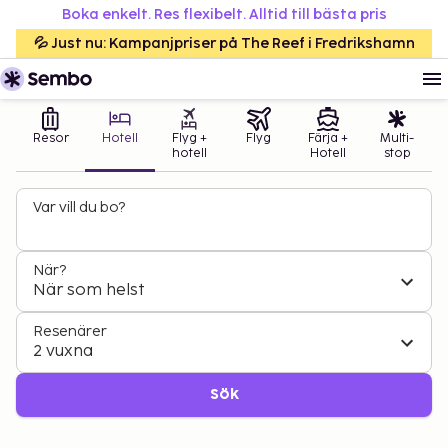
Boka enkelt. Res flexibelt. Alltid till bästa pris
💦 Just nu: Kampanjpriser på The Reef i Fredrikshamn
Resor
Hotell
Flyg +
Flyg
Färja +
Multi-
hotell
Hotell
stop
Var vill du bo?
När?
När som helst
Resenärer
2 vuxna
Sök