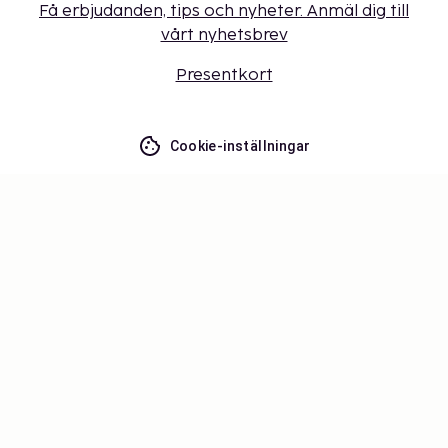
Få erbjudanden, tips och nyheter. Anmäl dig till
vårt nyhetsbrev
Presentkort
Cookie-inställningar
Missa inget – få de senaste
uppdateringarna
Håll dig uppdaterad med det senaste från oss! Få
reseinspiration, tips och tillgång till exklusiva
erbjudanden.
Prenumerera