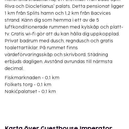
Riva och Diocletianus' palats. Detta pensionat ligger
1 km från Splits hamn och 1,2 km från Bacvices
strand. Känn dig som hemma i ett av de 5
luftkonditionerade rummen med kylskåp och platt-
tv. Gratis wi-fi gör att du kan hålla dig uppkopplad.
Privat badrum med dusch, regndusch och gratis
toalettartiklar. På rummet finns
värdeförvaringsskåp och skrivbord. Städning
erbjuds dagligen. Avstånd avrundas till närmsta
decimal.
Fiskmarknaden - 0,1 km
Folkets torg - 0,1 km
Nakićpalatset - 0,1 km
Marmontova ulica - 0,1 km
Frukttorget - 0,1 km
Synagoga - 0,2 km
Cindro-palatset - 0,2 km
Game of Thrones museum - 0,2 km
Karta över Guesthouse Imperator