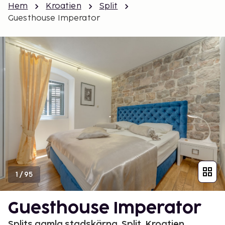
Hem
Kroatien
Split
Guesthouse Imperator
1
/
95
Guesthouse Imperator
Splits gamla stadskärna, Split, Kroatien