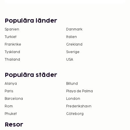
Vi har listat alla tilläggsavgifter som boendet har
upplyst oss om.
Avgift för flygtransfer: EUR 35.00 per rum (enkel
Populära länder
resa)
Spanien
Danmark
Det är möjligt att listan ovan inte är fullständig,
Turkiet
Italien
samt att avgifter och depositioner inte inkluderar
Frankrike
Grekland
skatt. Observera att dessa kan komma att ändras.
Tyskland
Sverige
Boendet välkomnar alla gäster, oavsett sexuell
Thailand
USA
läggning och könsidentitet (HBTQ+-vänligt).
Populära städer
Alanya
Billund
Paris
Playa de Palma
Barcelona
London
Rom
Frederikshavn
Phuket
Göteborg
Resor