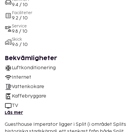
9.4 / 10
Faciliteter
9.2 / 10
Service
9.8 / 10
Skick
9.6 / 10
Bekvämligheter
Luftkonditionering
Internet
Vattenkokare
Kaffebryggare
TV
Läs mer
Guesthouse Imperator ligger i Split (i området Splits
historiska stadskärna), ett stenkast från både Split