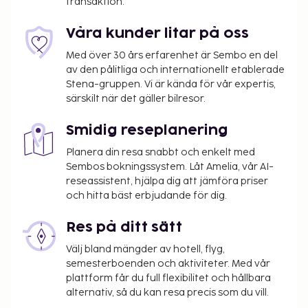
transaktion.
Du kommer att ombes att betala följande avgifter
på boendet – avgifterna kan inkludera tillämpliga
Våra kunder litar på oss
skatter:
Med över 30 års erfarenhet är Sembo en del
En stadsskatt tas ut av staden och betalas på
av den pålitliga och internationellt etablerade
Stena-gruppen. Vi är kända för vår expertis,
boendet. Skatten är säsongsbunden och gäller
särskilt när det gäller bilresor.
inte alltid året om. Undantag från skatten kan
finnas. Kontakta boendet med hjälp av
Smidig reseplanering
uppgifterna i bokningsbekräftelsen för mer
information.
Planera din resa snabbt och enkelt med
Sembos bokningssystem. Låt Amelia, vår AI-
Stadsskatt: Från 1 oktober till 31 mars, EUR 1.86
reseassistent, hjälpa dig att jämföra priser
per person per natt för vuxna. EUR 0.93 per
och hitta bäst erbjudande för dig.
natt för gäster från 12 till 17 år. Skatten gäller
inte barn under 12 år of age.
Res på ditt sätt
Stadsskatt: Från 1 april till 30 september, EUR
Välj bland mängder av hotell, flyg,
2.65 per person per natt för vuxna. EUR 1.33 per
semesterboenden och aktiviteter. Med vår
natt för gäster från 12 till 17 år. Skatten gäller
plattform får du full flexibilitet och hållbara
inte barn under 12 år.
alternativ, så du kan resa precis som du vill.