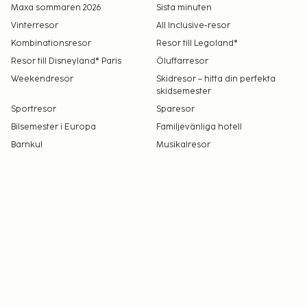
Maxa sommaren 2026
Sista minuten
Vinterresor
All Inclusive-resor
Kombinationsresor
Resor till Legoland®
Resor till Disneyland® Paris
Öluffarresor
Weekendresor
Skidresor – hitta din perfekta
skidsemester
Sportresor
Sparesor
Bilsemester i Europa
Familjevänliga hotell
Barnkul
Musikalresor