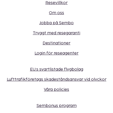
Resevillkor
Om oss
Jobba på Sembo
Tryggt med resegaranti
Destinationer
Login för reseagenter
EU:s svartlistade flygbolag
Lufttrafikföretags skadeståndsansvar vid olyckor
Våra policies
Sembonus program