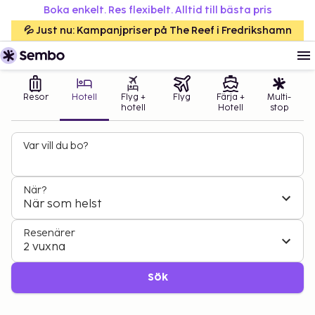
Boka enkelt. Res flexibelt. Alltid till bästa pris
💦 Just nu: Kampanjpriser på The Reef i Fredrikshamn
Resor
Hotell
Flyg +
Flyg
Färja +
Multi-
hotell
Hotell
stop
Var vill du bo?
När?
När som helst
Resenärer
2 vuxna
Sök