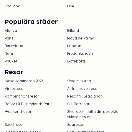
Thailand
USA
Populära städer
Alanya
Billund
Paris
Playa de Palma
Barcelona
London
Rom
Frederikshavn
Phuket
Göteborg
Resor
Maxa sommaren 2026
Sista minuten
Vinterresor
All Inclusive-resor
Kombinationsresor
Resor till Legoland®
Resor till Disneyland® Paris
Öluffarresor
Weekendresor
Skidresor – hitta din perfekta
skidsemester
Sportresor
Sparesor