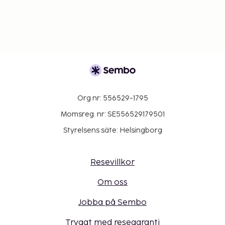
Org nr: 556529-1795
Momsreg. nr: SE556529179501
Styrelsens säte: Helsingborg
Resevillkor
Om oss
Jobba på Sembo
Tryggt med resegaranti