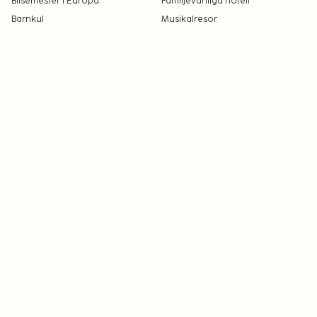
Bilsemester i Europa
Familjevänliga hotell
Barnkul
Musikalresor