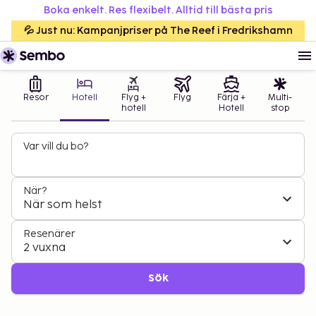
Boka enkelt. Res flexibelt. Alltid till bästa pris
💦 Just nu: Kampanjpriser på The Reef i Fredrikshamn
Resor
Hotell
Flyg +
Flyg
Färja +
Multi-
hotell
Hotell
stop
Var vill du bo?
När?
När som helst
Resenärer
2 vuxna
Sök