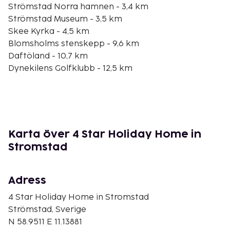
Strömstad Norra hamnen - 3,4 km
Strömstad Museum - 3,5 km
Skee Kyrka - 4,5 km
Blomsholms stenskepp - 9,6 km
Daftöland - 10,7 km
Dynekilens Golfklubb - 12,5 km
Saltö naturreservat - 18,9 km
Björnsängen - 19,6 km
Nordby Shoppingcenter - 23,6 km
Kålvika - 38 km
Bergsmarkstranda - 38,3 km
Karta över 4 Star Holiday Home in
Singløysand - 51,6 km
Stromstad
Ekevika - 51,6 km
Den största flygplatsen i närheten är Trollhättan,
Adress
Sverige (THN-Vanersborg) - 129,6 km
4 Star Holiday Home in Stromstad
Avgiftsfri parkering erbjuds på plats.
Strömstad, Sverige
N 58.9511 E 11.13881