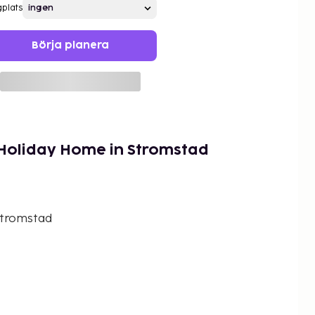
gplats
Börja planera
 Holiday Home in Stromstad
Stromstad