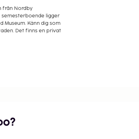
m från Nordby
tad Museum. Känn dig som
den. Det finns en privat
bo?