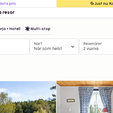
bästa pris
💦 Just nu: 
a resor
rja + Hotell
Multi-stop
När?
Resenärer
När som helst
2 vuxna