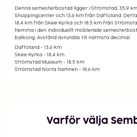
Denna semesterbostad ligger i Strömstad, 35,9 k
Shoppingcenter och 13,6 km från Daftöland. Detta semesterboende ligger
18,4 km från Skee Kyrka och 18,5 km från Ströms
hemma i den individuellt möblerade semesterbosta
balkong. Avstånd avrundas till närmsta decimal.
Daftöland - 13,6 km
Skee Kyrka - 18,4 km
Strömstad Museum - 18,5 km
Strömstad Norra hamnen - 18,6 km
Saltö naturreservat - 21,8 km
Nötholmen - 21,9 km
Blomsholms stenskepp - 22 km
Strömstad Golfklubb - 23,1 km
Dynekilens Golfklubb - 25,5 km
Hällristningsområdet Tanum - 28,7 km
Varför välja Sem
Vitlycke museum - 28,8 km
Södra Bullaresjön - 35,1 km
Nordby Shoppingcenter - 35,9 km