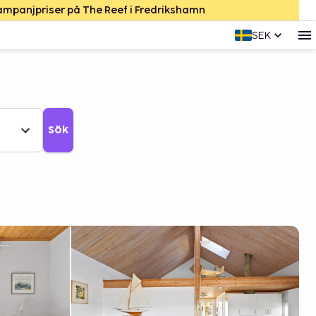
Kampanjpriser på The Reef i Fredrikshamn
SEK
Sök