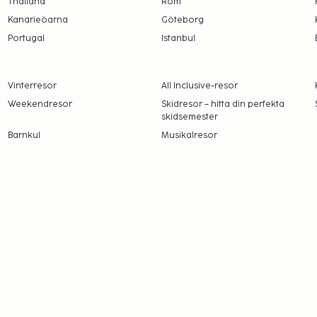
Thailand
Rom
Kanarieöarna
Göteborg
Portugal
Istanbul
Vinterresor
All Inclusive-resor
Weekendresor
Skidresor – hitta din perfekta
skidsemester
Barnkul
Musikalresor