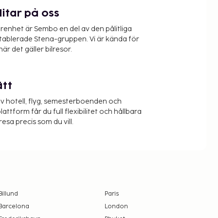
litar på oss
renhet är Sembo en del av den pålitliga
etablerade Stena-gruppen. Vi är kända för
när det gäller bilresor.
ätt
v hotell, flyg, semesterboenden och
lattform får du full flexibilitet och hållbara
resa precis som du vill.
Billund
Paris
Barcelona
London