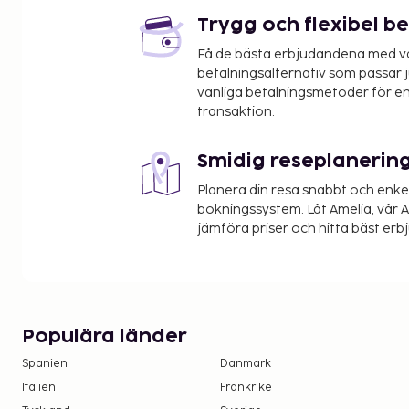
Tjurpannans naturreservat - 37,6 km
Trygg och flexibel b
Svinesund informationscenter - 39,5 km
Få de bästa erbjudandena med vår
Den största flygplatsen i närheten är Trollhättan,
betalningsalternativ som passar ju
Vanersborg) - 120,8 km
vanliga betalningsmetoder för en
transaktion.
Avgiftsfri parkering erbjuds på plats. Här har du till
fi och utomhusgrill.
Smidig reseplanerin
Planera din resa snabbt och enk
bokningssystem. Låt Amelia, vår AI
jämföra priser och hitta bäst erb
Populära länder
Spanien
Danmark
Italien
Frankrike