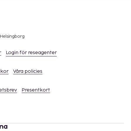
 Helsingborg
r
Login för reseagenter
ckor
Våra policies
hetsbrev
Presentkort
rna