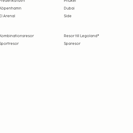
Frederikshavn
Phuket
Köpenhamn
Dubai
El Arenal
Side
Kombinationsresor
Resor till Legoland®
Sportresor
Sparesor