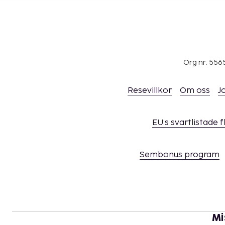
Org nr: 556
Resevillkor
Om oss
J
EU:s svartlistade 
Sembonus program
Mi