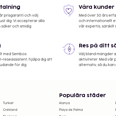
etalning
Våra kunder 
 prisgaranti och välj
Med över 30 års erfa
 Sverige (THN-
st dig. Vi accepterar alla
och internationellt 
 säker och smidig
vår expertis, särskilt 
gång till bastu, gratis wi-
g
Res på ditt s
elt med Sembos
Välj bland mängder a
-reseassistent, hjälpa dig att
aktiviteter. Med vår p
judande för dig.
alternativ, så du kan 
Populära städer
Turkiet
Alanya
Grekland
Playa de Palma