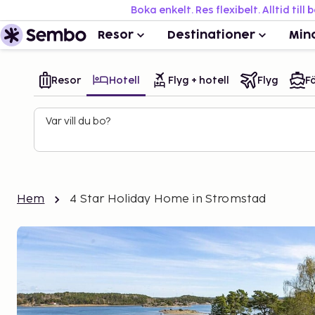
Boka enkelt. Res flexibelt. Alltid till 
Resor
Destinationer
Min
Resor
Hotell
Flyg + hotell
Flyg
Fä
Var vill du bo?
Hem
4 Star Holiday Home in Stromstad