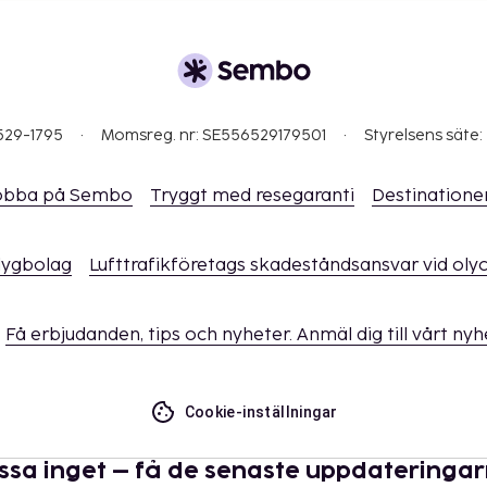
529-1795
Momsreg. nr: SE556529179501
Styrelsens säte:
obba på Sembo
Tryggt med resegaranti
Destinatione
flygbolag
Lufttrafikföretags skadeståndsansvar vid oly
Få erbjudanden, tips och nyheter. Anmäl dig till vårt ny
Cookie-inställningar
ssa inget – få de senaste uppdateringa