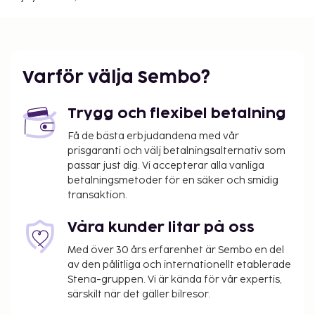
Gäster har tillgång till bland annat reception (öppen
dygnet runt) och tvättmöjligheter. Avgiftsfri
parkering erbjuds på plats. Detta hotell erbjuder
särskilda platser för rökning. Här erbjuds en gratis
kontinental frukost dagligen mellan 07.30 och 10.00.
Varför välja Sembo?
Det kan finnas lokala lagar som gör att ogifta
gäster inte kan dela rum. Det är gästernas
Trygg och flexibel betalning
ansvar att kunna uppvisa äktenskapsbevis om
så krävs av boendet.
Få de bästa erbjudandena med vår
prisgaranti och välj betalningsalternativ som
Ett barn, 6 år eller yngre, bor gratis i förälders
passar just dig. Vi accepterar alla vanliga
eller vårdnadshavares rum om inga extrasängar
betalningsmetoder för en säker och smidig
används.
transaktion.
Endast registrerade gäster är tillåtna på
boendets rum.
Våra kunder litar på oss
Med över 30 års erfarenhet är Sembo en del
av den pålitliga och internationellt etablerade
Stena-gruppen. Vi är kända för vår expertis,
särskilt när det gäller bilresor.