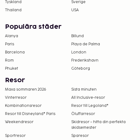
Tyskland
Sverige
Thailand
USA
Populära städer
Alanya
Billund
Paris
Playa de Palma
Barcelona
London
Rom
Frederikshavn
Phuket
Göteborg
Resor
Maxa sommaren 2026
Sista minuten
Vinterresor
All Inclusive-resor
Kombinationsresor
Resor till Legoland®
Resor till Disneyland® Paris
Öluffarresor
Weekendresor
Skidresor – hitta din perfekta
skidsemester
Sportresor
Sparesor