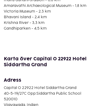
Indira Gandhi-stadion - 0,8 km
Amaravathi Archaeological Museum - 1,8 km
Victoria Museum - 2,3 km
Bhavani Island - 2,4 km
Krishna River - 3,3 km
Gandhiparken - 4,5 km
Prakasam-dammen - 5,3 km
Mangalagiri - 6,4 km
Mogalarajapuram Caves - 6,4 km
Gandhi Hill - 6,7 km
Kanaka Durga-templet - 7 km
Karta över Capital O 22922 Hotel
Sri Nagarala Sri Maha Lakshmi Ammavaru Temple -
Siddartha Grand
7,7 km
VSR & NVR College - 31,3 km
Vaikunta Puram Venkateasware Temple - 33,8 km
Adress
Chinarayuru Park - 34,3 km
Capital O 22922 Hotel Siddartha Grand
Den största flygplatsen i närheten är Vijayawada
40-5-19/27C Opp:Siddartha Public School
(VGA) - 18,4 km
520010
Vijayawada, Indien