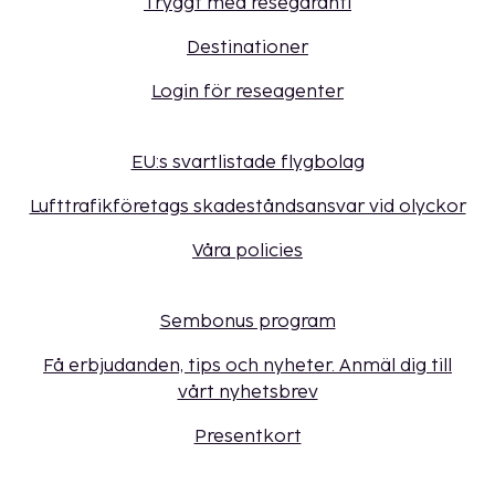
Tryggt med resegaranti
Destinationer
Login för reseagenter
EU:s svartlistade flygbolag
Lufttrafikföretags skadeståndsansvar vid olyckor
Våra policies
Sembonus program
Få erbjudanden, tips och nyheter. Anmäl dig till
vårt nyhetsbrev
Presentkort