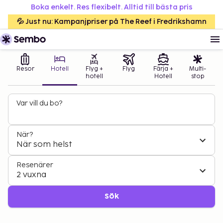
Boka enkelt. Res flexibelt. Alltid till bästa pris
💦 Just nu: Kampanjpriser på The Reef i Fredrikshamn
Resor
Hotell
Flyg +
Flyg
Färja +
Multi-
hotell
Hotell
stop
Var vill du bo?
När?
När som helst
Resenärer
2 vuxna
Sök