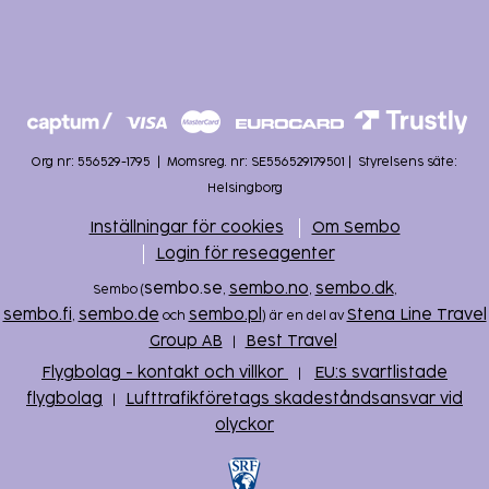
Org nr: 556529-1795
|
Momsreg. nr: SE556529179501
|
Styrelsens säte:
Helsingborg
Inställningar för cookies
Om Sembo
Login för reseagenter
sembo.se
sembo.no
sembo.dk
Sembo (
,
,
,
sembo.fi
sembo.de
sembo.pl
Stena Line Travel
,
och
) är en del av
Group AB
Best Travel
|
Flygbolag - kontakt och villkor
EU:s svartlistade
|
flygbolag
Lufttrafikföretags skadeståndsansvar vid
|
olyckor